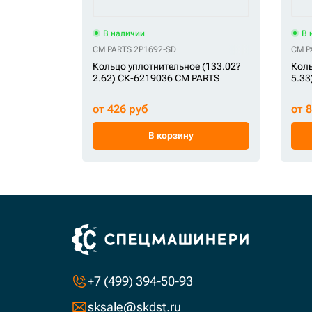
В наличии
В 
CM PARTS 2P1692-SD
CM P
Кольцо уплотнительное (133.02?
Коль
2.62) СК-6219036 CM PARTS
5.33
от 426 руб
от 
В корзину
+7 (499) 394-50-93
sksale@skdst.ru