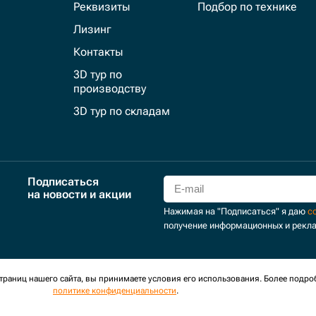
Реквизиты
Подбор по технике
Лизинг
Контакты
3D тур по
производству
3D тур по складам
Подписаться
на новости и акции
Нажимая на "Подписаться" я даю
с
получение информационных и рекл
для сбора обезличенных персональных данных. Оставаясь на
раниц нашего сайта, вы принимаете условия его использования. Более подро
политике конфиденциальности
.
оглашение
Политика обработки персональных данных