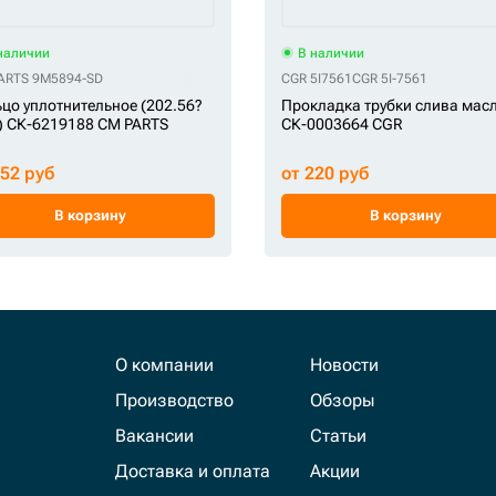
наличии
В наличии
ARTS 9M5894-SD
CGR 5I7561
CGR 5I-7561
цо уплотнительное (202.56?
Прокладка трубки слива мас
) СК-6219188 CM PARTS
СК-0003664 CGR
852 руб
от 220 руб
В корзину
В корзину
О компании
Новости
Производство
Обзоры
Вакансии
Статьи
Доставка и оплата
Акции