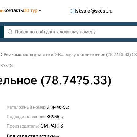
Контакты
3D тур
ии
sksale@skdst.ru
Ремкомплекты двигателя
Кольцо уплотнительное (78.74?5.33) С
 PARTS
льное (78.74?5.33)
Каталожный номер:
9F4446-SD;
Подходит к технике:
XG955II;
CM PARTS
Производитель:
Все характеристики