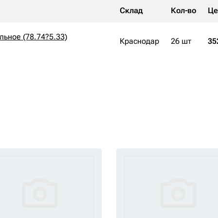
Склад
Кол-во
Це
льное (78.74?5.33)
Краснодар
26 шт
35