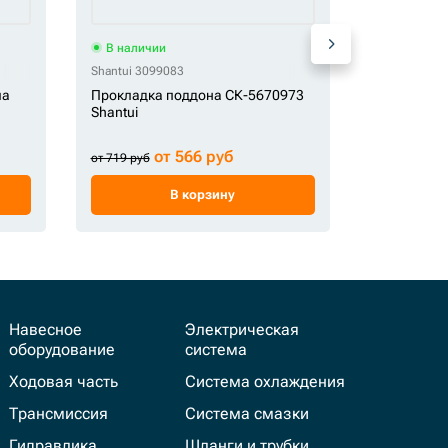
В наличии
В наличи
Shantui 3099083
CGR 255299
ла
Прокладка поддона СК-5670973
Прокладка
Shantui
СК-000254
от 566 руб
от 2 514 
от 719 руб
В корзину
Навесное
Электрическая
оборудование
система
Ходовая часть
Система охлаждения
Трансмиссия
Система смазки
Гидравлика
Шланги и трубки