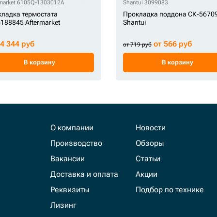
rmarket 6105Q-1303012A
Shantui 3099083
ладка термостата
Прокладка поддона СК-5670
188845 Aftermarket
Shantui
24 344 руб
от 566 руб
от 719 руб
В корзину
В корзину
О компании
Новости
Производство
Обзоры
Вакансии
Статьи
Доставка и оплата
Акции
Реквизиты
Подбор по технике
Лизинг