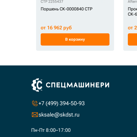
CTP 2255437
Afte
Поршень СК-0000840 CTP
Прок
СК-6
от 16 962 руб
от 
В корзину
+7 (499) 394-50-93
sksale@skdst.ru
Пн-Пт 8:00–17:00