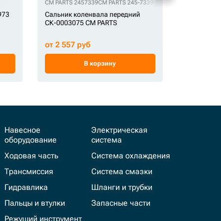
CM PARTS 2457339
CM PARTS 245-7339
GA 2552993
973
Сальник коленвала передний
Прокладка
СК-0003075 CM PARTS
СК-000254
от 2 557 руб
от 1 941 
В корзину
Навесное
Электрическая
оборудование
система
Ходовая часть
Система охлаждения
Трансмиссия
Система смазки
Гидравлика
Шланги и трубки
Пальцы и втулки
Запасные части
Режущий инструмент