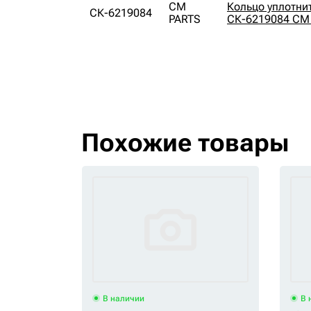
CM
Кольцо уплотнит
СК-6219084
PARTS
СК-6219084 CM
Похожие товары
В наличии
В 