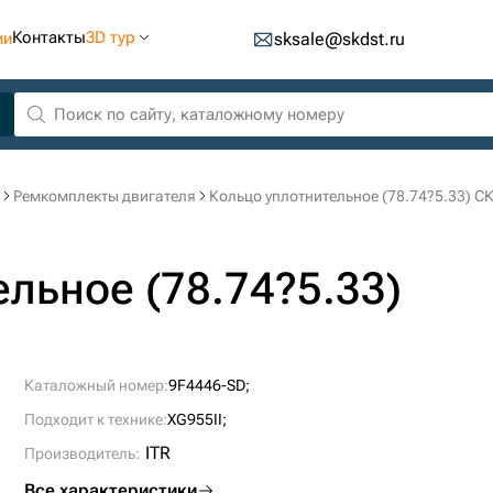
Контакты
3D тур
ии
sksale@skdst.ru
Ремкомплекты двигателя
Кольцо уплотнительное (78.74?5.33) С
льное (78.74?5.33)
Каталожный номер:
9F4446-SD;
Подходит к технике:
XG955II;
ITR
Производитель:
Все характеристики