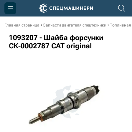
Главная страница
Запчасти двигателя спецтехники
Топливная
Компания
1093207 - Шайба форсунки
Акции
СК-0002787 CAT original
Доставка и оплата
Информация
Контакты
3D тур по производству
3D тур по складам
sksale@skdst.ru