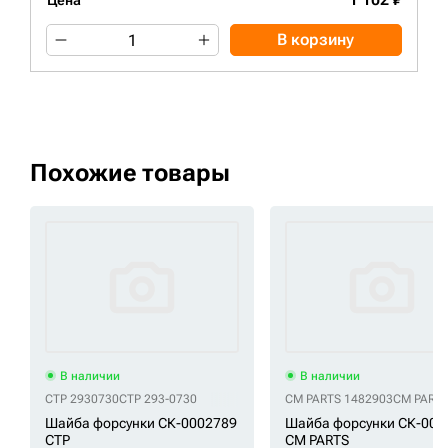
Цена
В корзину
Похожие товары
В наличии
В наличии
CTP 2930730
CTP 293-0730
CM PARTS 1482903
CM PARTS
Шайба форсунки СК-0002789
Шайба форсунки СК-000
CTP
CM PARTS