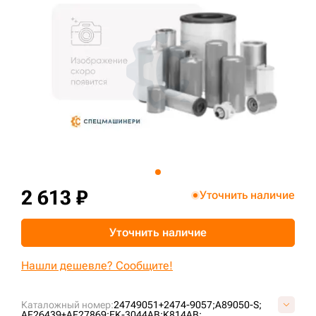
+7 (499) 394-50-93
2 613 ₽
Уточнить наличие
Уточнить наличие
Нашли дешевле? Сообщите!
Каталожный номер:
24749051+2474-9057;
A89050-S;
AF26439+AF27869;
EK-3044AB;
K814AB;