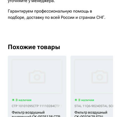
уточняйте у менеджера.
Гарантируем профессиональную помощь в
подборе, доставку по всей России и странам СНГ.
Похожие товары
В наличии
В наличии
CTP 10101095
CTP 11110284
CTP 161570001
STAL 11Q6-90240
CTP 187472A1
CTP 206523
STAL SC80
Фильтр воздушный
Фильтр воздушный
внутренний СК-0025138 CTP
СК-0032679 STAL