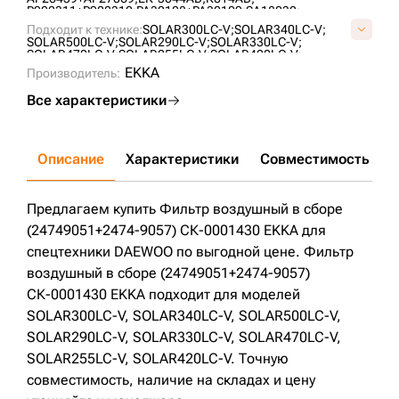
P902311+P902312;
PA30108+PA30109;
SA18032;
ST300AВ;
Подходит к технике:
SOLAR300LC-V;
SOLAR340LC-V;
SOLAR500LC-V;
SOLAR290LC-V;
SOLAR330LC-V;
SOLAR470LC-V;
SOLAR255LC-V;
SOLAR420LC-V;
EKKA
Производитель:
Все характеристики
Описание
Характеристики
Совместимость
Д
Предлагаем купить Фильтр воздушный в сборе
(24749051+2474-9057) СК-0001430 EKKA для
спецтехники DAEWOO по выгодной цене. Фильтр
воздушный в сборе (24749051+2474-9057)
СК-0001430 EKKA подходит для моделей
SOLAR300LC-V, SOLAR340LC-V, SOLAR500LC-V,
SOLAR290LC-V, SOLAR330LC-V, SOLAR470LC-V,
SOLAR255LC-V, SOLAR420LC-V. Точную
совместимость, наличие на складах и цену