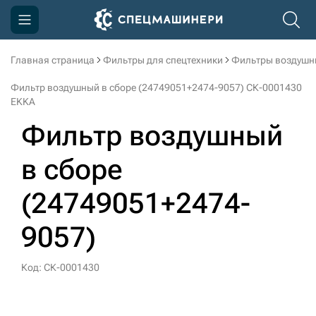
Главная страница
Фильтры для спецтехники
Фильтры воздушн
Компания
Фильтр воздушный в сборе (24749051+2474-9057) СК-0001430
Акции
EKKA
Фильтр воздушный
Доставка и оплата
Информация
в сборе
Контакты
(24749051+2474-
3D тур по производству
9057)
3D тур по складам
Код: СК-0001430
sksale@skdst.ru