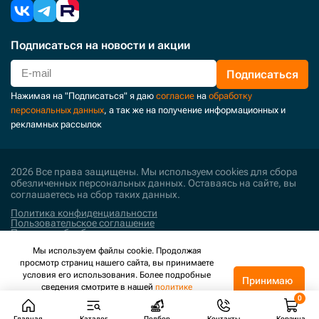
Подписаться
на новости и акции
Подписаться
Нажимая на "Подписаться" я даю
согласие
на
обработку
персональных данных
, а так же на получение информационных и
рекламных рассылок
2026 Все права защищены. Мы используем cookies для сбора
обезличенных персональных данных. Оставаясь на сайте, вы
соглашаетесь на сбор таких данных.
Политика конфиденциальности
Пользовательское соглашение
Политика обработки персональных данных
Мы используем файлы cookie. Продолжая
Поддержка и развитие
просмотр страниц нашего сайта, вы принимаете
условия его использования. Более подробные
Принимаю
сведения смотрите в нашей
политике
конфиденциальности
.
Главная
Каталог
Подбор
Контакты
Корзина