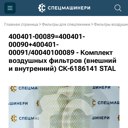
Главная страница
Фильтры для спецтехники
Фильтры воздушн
Компания
400401-00089=400401-
Акции
00090+400401-
00091/40040100089 - Комплект
Доставка и оплата
воздушных фильтров (внешний
Информация
и внутренний) СК-6186141 STAL
Контакты
3D тур по производству
3D тур по складам
sksale@skdst.ru