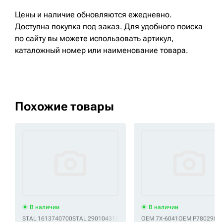
Цены и наличие обновляются ежедневно.
Доступна покупка под заказ. Для удобного поиска
по сайту вы можете использовать артикул,
каталожный номер или наименование товара.
Похожие товары
В наличии
В наличии
STAL 1613740700
STAL 2901043100
STAL 32/917804
OEM 7X-6041
STAL 32/917805
OEM P780298
STA
O