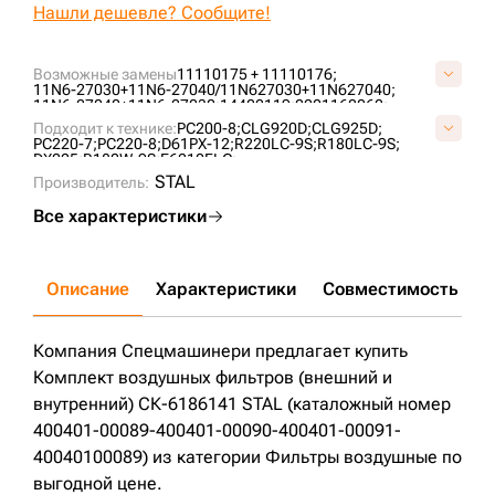
Нашли дешевле? Сообщите!
Возможные замены
11110175 + 11110176;
11N6-27030+11N6-27040/11N627030+11N627040;
11N6-27040+11N6-27030;
14402119;
2201160062;
400401-00089=400401-00090+400401-00091/40040100089;
Подходит к технике:
PC200-8;
CLG920D;
CLG925D;
41075E+49137;
43812;
PC220-7;
PC220-8;
D61PX-12;
R220LC-9S;
R180LC-9S;
474-00040+474-00039/47400040+47-00039;
DX225;
R180W-9S;
E6210FLC;
5036781+5036782;
STAL
600-185-4100=600-185-4110 + 600-185-4120/600185410;
Производитель:
87564844+87564846;
A5668;
AF25667*+AF26114;
AF25748+AF25749;
F-044978+F-044979;
KU-8407AB;
Все характеристики
MA811* (H=648mm);
MB-KU811AB*/KU811AB*;
P532966+P533781;
P778905+P778906;
P812160**+P836245;
RS4620+RS4621;
SP115213;
ST40640AB;
Описание
Характеристики
Совместимость
Д
Компания Спецмашинери предлагает купить
Комплект воздушных фильтров (внешний и
внутренний) СК-6186141 STAL (каталожный номер
400401-00089-400401-00090-400401-00091-
40040100089) из категории Фильтры воздушные по
выгодной цене.