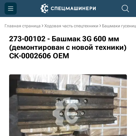
Главная страница
Ходовая часть спецтехники
Башмаки гусени
Компания
273-00102 - Башмак 3G 600 мм
Акции
(демонтирован с новой техники)
СК-0002606 OEM
Доставка и оплата
Информация
Контакты
3D тур по производству
3D тур по складам
sksale@skdst.ru