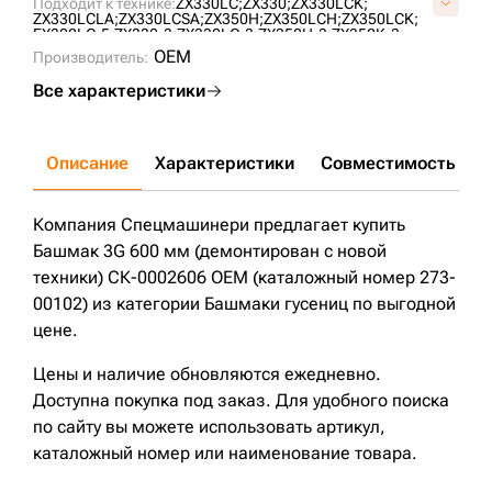
Подходит к технике:
ZX330LC;
ZX330;
ZX330LCK;
KM2118/600;
Z40303M0N0600;
Z40303M0N0600V;
ZX330LCLA;
ZX330LCSA;
ZX350H;
ZX350LCH;
ZX350LCK;
EX300LC-5;
ZX330-3;
ZX330LC-3;
ZX350H-3;
ZX350K-3;
ZX350L-3;
ZX350LCH-3;
ZX350LCK-3;
EX300-5;
ZX270-3;
OEM
Производитель:
ZX270LC-3;
PC300LC-7;
PC300LC-8;
PC300-7;
PC300-8;
PC300-6;
PC350-6;
PC300LC-6;
R290LC-7;
R290LC-7A;
Все характеристики
R320LC-7;
ZX270;
ZX270LC;
ZX280L-3;
ZX280L3-AP;
ZX330-5G;
ZX280-5G;
R290LC-7H;
R305LC-7;
R320LC-7A;
ZX280LC-5G;
DX300LC;
PC350LC-8;
PC350-8;
R330LC-9S;
Описание
Характеристики
Совместимость
Д
Компания Спецмашинери предлагает купить
Башмак 3G 600 мм (демонтирован с новой
техники) СК-0002606 OEM (каталожный номер 273-
00102) из категории Башмаки гусениц по выгодной
цене.
Цены и наличие обновляются ежедневно.
Доступна покупка под заказ. Для удобного поиска
по сайту вы можете использовать артикул,
каталожный номер или наименование товара.