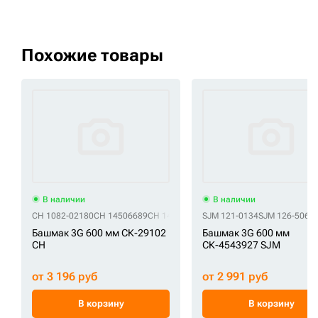
Похожие товары
В наличии
В наличии
CH 1082-02180
CH 14506689
CH 14532341
CH 200106-00262D1
SJM 121-0134
SJM 126-5062
CH 201
Башмак 3G 600 мм СК-29102
Башмак 3G 600 мм
CH
СК-4543927 SJM
от 3 196 руб
от 2 991 руб
В корзину
В корзину