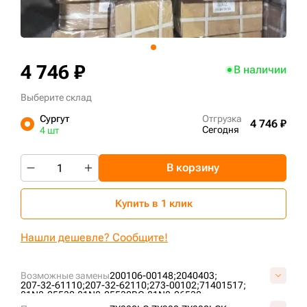
+7 (499) 394-50-93
4 746 ₽
В наличии
Выберите склад
Сургут
Отгрузка
4 746 ₽
Сегодня
4 шт
В корзину
Купить в 1 клик
Нашли дешевле? Сообщите!
Возможные замены
200106-00148;
2040403;
207-32-61110;
207-32-62110;
273-00102;
71401517;
81N8-25530;
81N8-25530BG;
81N8-26530;
81N8-26530BG;
AT219594;
IS4986/600;
K1007041;