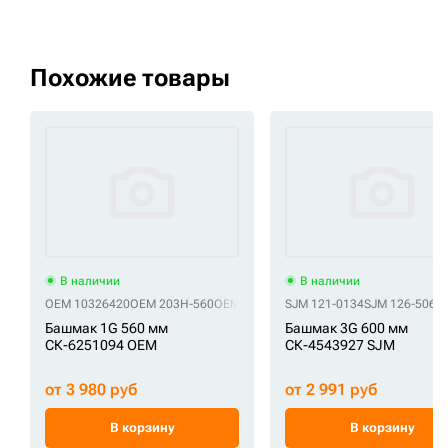
Похожие товары
В наличии
В наличии
OEM 10326420
OEM 203H-560
OEM 6Y6286
OEM 6Y-6286
SJM 121-0134
OEM 6Y-6389
SJM 126-5062
OE
Башмак 1G 560 мм
Башмак 3G 600 мм
СК-6251094 OEM
СК-4543927 SJM
от 3 980 руб
от 2 991 руб
В корзину
В корзину