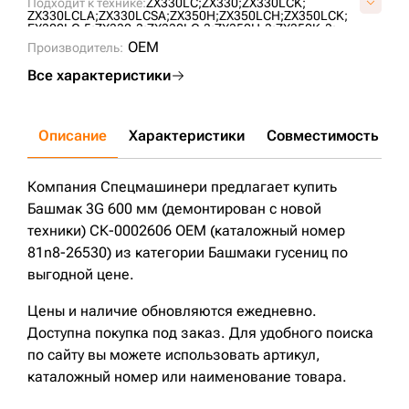
Подходит к технике:
ZX330LC;
ZX330;
ZX330LCK;
KM2118/600;
Z40303M0N0600;
Z40303M0N0600V;
ZX330LCLA;
ZX330LCSA;
ZX350H;
ZX350LCH;
ZX350LCK;
EX300LC-5;
ZX330-3;
ZX330LC-3;
ZX350H-3;
ZX350K-3;
ZX350L-3;
ZX350LCH-3;
ZX350LCK-3;
EX300-5;
ZX270-3;
OEM
Производитель:
ZX270LC-3;
PC300LC-7;
PC300LC-8;
PC300-7;
PC300-8;
PC300-6;
PC350-6;
PC300LC-6;
R290LC-7;
R290LC-7A;
Все характеристики
R320LC-7;
ZX270;
ZX270LC;
ZX280L-3;
ZX280L3-AP;
ZX330-5G;
ZX280-5G;
R290LC-7H;
R305LC-7;
R320LC-7A;
ZX280LC-5G;
DX300LC;
PC350LC-8;
PC350-8;
R330LC-9S;
Описание
Характеристики
Совместимость
Д
Компания Спецмашинери предлагает купить
Башмак 3G 600 мм (демонтирован с новой
техники) СК-0002606 OEM (каталожный номер
81n8-26530) из категории Башмаки гусениц по
выгодной цене.
Цены и наличие обновляются ежедневно.
Доступна покупка под заказ. Для удобного поиска
по сайту вы можете использовать артикул,
каталожный номер или наименование товара.