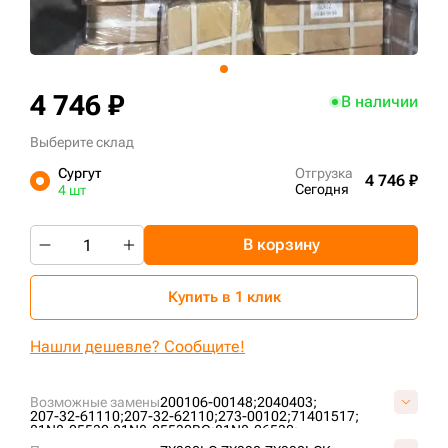
+7 (499) 394-50-93
4 746 ₽
В наличии
Выберите склад
Сургут
Отгрузка
4 746 ₽
Сегодня
4 шт
В корзину
Купить в 1 клик
Нашли дешевле? Сообщите!
Возможные замены
200106-00148;
2040403;
207-32-61110;
207-32-62110;
273-00102;
71401517;
81N8-25530;
81N8-25530BG;
81N8-26530;
81N8-26530BG;
AT219594;
IS4986/600;
K1007041;