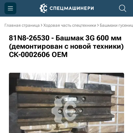
Главная страница
Ходовая часть спецтехники
Башмаки гусени
Компания
81N8-26530 - Башмак 3G 600 мм
Акции
(демонтирован с новой техники)
СК-0002606 OEM
Доставка и оплата
Информация
Контакты
3D тур по производству
3D тур по складам
sksale@skdst.ru