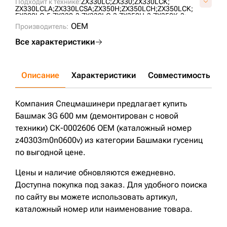
Подходит к технике:
ZX330LC;
ZX330;
ZX330LCK;
KM2118/600;
Z40303M0N0600;
Z40303M0N0600V;
ZX330LCLA;
ZX330LCSA;
ZX350H;
ZX350LCH;
ZX350LCK;
EX300LC-5;
ZX330-3;
ZX330LC-3;
ZX350H-3;
ZX350K-3;
ZX350L-3;
ZX350LCH-3;
ZX350LCK-3;
EX300-5;
ZX270-3;
OEM
Производитель:
ZX270LC-3;
PC300LC-7;
PC300LC-8;
PC300-7;
PC300-8;
PC300-6;
PC350-6;
PC300LC-6;
R290LC-7;
R290LC-7A;
Все характеристики
R320LC-7;
ZX270;
ZX270LC;
ZX280L-3;
ZX280L3-AP;
ZX330-5G;
ZX280-5G;
R290LC-7H;
R305LC-7;
R320LC-7A;
ZX280LC-5G;
DX300LC;
PC350LC-8;
PC350-8;
R330LC-9S;
Описание
Характеристики
Совместимость
Д
Компания Спецмашинери предлагает купить
Башмак 3G 600 мм (демонтирован с новой
техники) СК-0002606 OEM (каталожный номер
z40303m0n0600v) из категории Башмаки гусениц
по выгодной цене.
Цены и наличие обновляются ежедневно.
Доступна покупка под заказ. Для удобного поиска
по сайту вы можете использовать артикул,
каталожный номер или наименование товара.