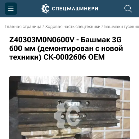
Главная страница
Ходовая часть спецтехники
Башмаки гусени
Компания
Z40303M0N0600V - Башмак 3G
Акции
600 мм (демонтирован с новой
техники) СК-0002606 OEM
Доставка и оплата
Информация
Контакты
3D тур по производству
3D тур по складам
sksale@skdst.ru