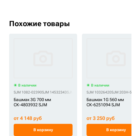
Похожие товары
В наличии
В наличии
SJM 1082-02390
SJM 14532343
SJM 2053495
SJM 10326420
SJM 20Y-32-11111A
SJM 203H-560
SJM 20
Башмак 3G 700 мм
Башмак 1G 560 мм
СК-4803932 SJM
СК-6251094 SJM
от 4 148 руб
от 3 250 руб
В корзину
В корзину