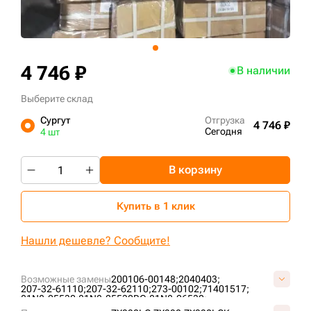
+7 (499) 394-50-93
4 746 ₽
В наличии
Выберите склад
Сургут
Отгрузка
4 746 ₽
Сегодня
4 шт
В корзину
Купить в 1 клик
Нашли дешевле? Сообщите!
Возможные замены
200106-00148;
2040403;
207-32-61110;
207-32-62110;
273-00102;
71401517;
81N8-25530;
81N8-25530BG;
81N8-26530;
81N8-26530BG;
AT219594;
IS4986/600;
K1007041;