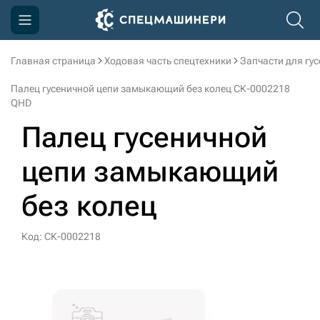
Главная страница
Ходовая часть спецтехники
Запчасти для гу
Компания
Палец гусеничной цепи замыкающий без колец СК-0002218
Акции
QHD
Палец гусеничной
Доставка и оплата
Информация
цепи замыкающий
Контакты
без колец
3D тур по производству
Код: СК-0002218
3D тур по складам
sksale@skdst.ru