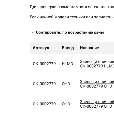
Для проверки совместимости запчасти с в
Если нужной модели техники или запчасти 
Сортировать: по возрастанию цены
Артикул
Бренд
Название
Звено гусенично
СК-0002779
HLMD
СК-0002779 HLM
Звено гусенично
СК-0002779
QHD
СК-0002779 QHD
Звено гусенично
СК-0002779
QHD
СК-0002779 QHD