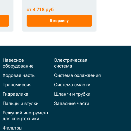
полузвено)
от 4 718 руб
от 110 15
В корзину
Навесное
Электрическая
оборудование
система
Ходовая часть
Система охлаждения
Трансмиссия
Система смазки
Гидравлика
Шланги и трубки
Пальцы и втулки
Запасные части
Режущий инструмент
для спецтехники
Фильтры