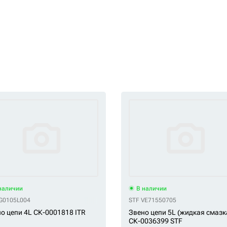
наличии
В наличии
VG0105L004
J VG0105L006
STF VE71550705
о цепи 4L СК-0001818 ITR
Звено цепи 5L (жидкая смазк
СК-0036399 STF