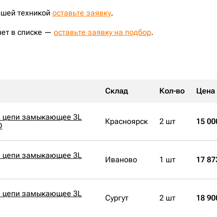
ашей техникой
оставьте заявку
.
нет в списке —
оставьте заявку на подбор
.
Склад
Кол-во
Цена
й цепи замыкающее 3L
Красноярск
2 шт
15 00
D
й цепи замыкающее 3L
Иваново
1 шт
17 87
й цепи замыкающее 3L
Сургут
2 шт
18 90