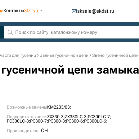
Контакты
3D тур
ии
sksale@skdst.ru
части для гусениц
Звенья гусеничной цепи
Звено гусеничной цеп
о гусеничной цепи замык
Возможные замены
KM2233/03;
Подходит к технике:
ZX330-3;
ZX330LC-3;
PC300LC-7;
PC300LC-8;
PC300-7;
PC300-8;
PC300-6;
PC300LC-6;
CH
Производитель: