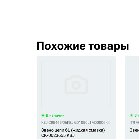
Похожие товары
В наличии
В 
KBJ CR5465/06
KBJ G01050L1M00006
KBJ VCR5465/06
ITR 
KB
Звено цепи 6L (жидкая смазка)
Звен
СК-0023655 KBJ