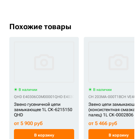
Похожие товары
В наличии
В наличии
QHD E40306C0M00001
QHD E40306C1M00001
CH 203MA-000T1B
QHD KM2233/01
CH VE406
QHD SI8
Звено гусеничной цепи
Звено цепи замыкающе
замыкающее 1L СК-6215150
(консистентная смазка,
QHD
палец) 1L СК-0002806 C
от 5 900 руб
от 5 466 руб
В корзину
В корзину