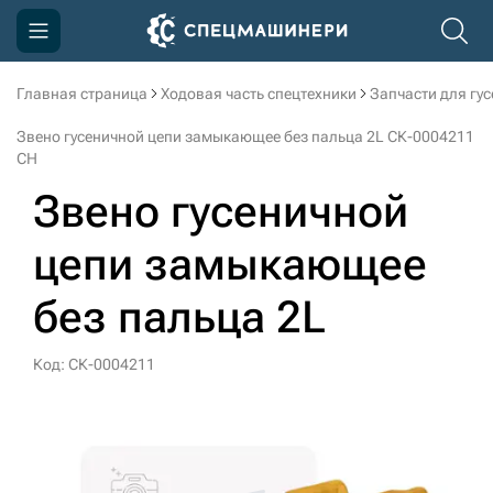
Главная страница
Ходовая часть спецтехники
Запчасти для гу
Компания
Звено гусеничной цепи замыкающее без пальца 2L СК-0004211
Акции
CH
Звено гусеничной
Доставка и оплата
Информация
цепи замыкающее
Контакты
без пальца 2L
3D тур по производству
Код: СК-0004211
3D тур по складам
sksale@skdst.ru