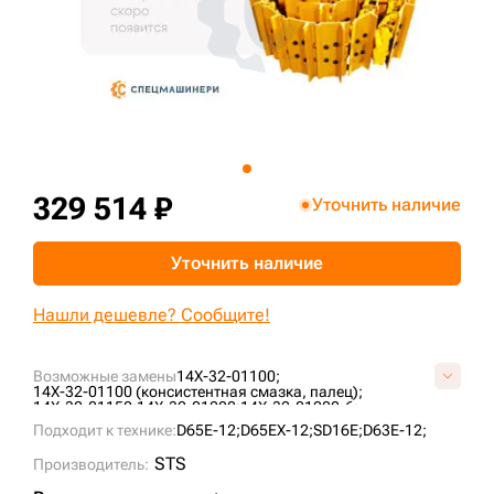
+7 (499) 394-50-93
329 514 ₽
Уточнить наличие
Уточнить наличие
Нашли дешевле? Сообщите!
Возможные замены
14X-32-01100;
14X-32-01100 (консистентная смазка, палец);
14X-32-01150;
14X-32-01200;
14X-32-01200-6;
A02D0401TA139510;
A02D0404TA139510;
Подходит к технике:
D65E-12;
D65EX-12;
SD16E;
D63E-12;
K40651E0M39510;
KM2100A/39/510;
M40651E2M39510;
UA203K5L39510;
STS
Производитель: