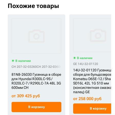
Похожие товары
В наличии
В наличии
GE 14U-32-01120
CH 207-32-03260
CH 207-32-03600
CH 207-32-03821
CH 207-32-03870
C
14U-32-01120 Гусеница 
81N8-26030 Гусеница в сборе
сборе для бульдозеров
для Hyundai R300LC-9S /
Komatsu D65E-12 / Shant
R320LC-7 / R290LC-7A 48L 3G
SD16L 42L 1G 510 мм
600мм CH
(консистентная смазка,
палец) GE
от 309 425 руб
от 258 000 руб
В корзину
В корзину