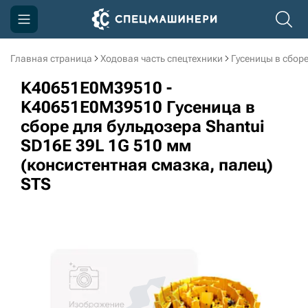
Главная страница
Ходовая часть спецтехники
Гусеницы в сбор
Компания
K40651E0M39510 -
Акции
K40651E0M39510 Гусеница в
сборе для бульдозера Shantui
Доставка и оплата
SD16E 39L 1G 510 мм
Информация
(консистентная смазка, палец)
Контакты
STS
3D тур по производству
3D тур по складам
sksale@skdst.ru