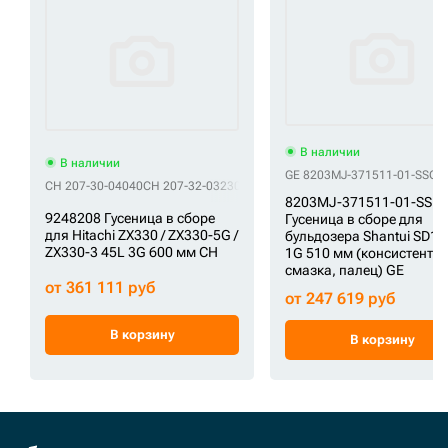
В наличии
В наличии
GE 8203MJ-371511-01-SS
GE
CH 207-30-04040
CH 207-32-03230
CH 207-32-03500
CH 207-32-03651
C
8203MJ-371511-01-SS
9248208 Гусеница в сборе
Гусеница в сборе для
для Hitachi ZX330 / ZX330-5G /
бульдозера Shantui SD16
ZX330-3 45L 3G 600 мм CH
1G 510 мм (консистентн
смазка, палец) GE
от 361 111 руб
от 247 619 руб
В корзину
В корзину