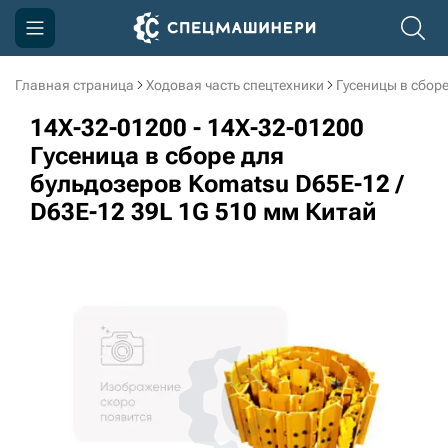
Главная страница
Ходовая часть спецтехники
Гусеницы в сбор
Компания
14X-32-01200 - 14X-32-01200
Акции
Гусеница в сборе для
бульдозеров Komatsu D65E-12 /
Доставка и оплата
D63E-12 39L 1G 510 мм Китай
Информация
Контакты
3D тур по производству
3D тур по складам
sksale@skdst.ru