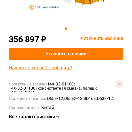
+7 (499) 394-50-93
356 897 ₽
Уточнить наличие
Уточнить наличие
Нашли дешевле? Сообщите!
Возможные замены
14X-32-01100;
14X-32-01100 (консистентная смазка, палец);
14X-32-01150;
14X-32-01150 (смазываемая, мастер-звено);
Подходит к технике:
D65E-12;
D65EX-12;
SD16E;
D63E-12;
14X-32-01200;
14X-32-01200-6;
A02D0401TA139510;
A02D0404TA139510;
K40651E0M39510;
Китай
Производитель:
KM2100A/39/510;
M40651E2M39510;
UA203K5L39510;
UA203K5P39510;
Все характеристики