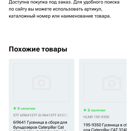
Доступна покупка под заказ. Для удобного поиска
по сайту вы можете использовать артикул,
каталожный номер или наименование товара.
Похожие товары
В наличии
В наличии
STF 6I9641
STF 6I-9641
STF 6Y3531
STF 6Y-3531
STF CR4811C/39/22
STF 
HLMD 195-9350
6I9641 Гусеница в сборе для
195-9350 Гусеница в сбо
бульдозеров Caterpillar Cat
для Caterpillar CAT 324DL 