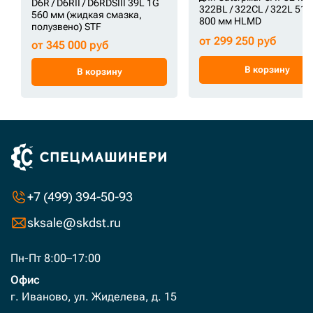
D6R / D6RII / D6RDSIII 39L 1G
322BL / 322CL / 322L 51L
560 мм (жидкая смазка,
800 мм HLMD
полузвено) STF
от 299 250 руб
от 345 000 руб
В корзину
В корзину
+7 (499) 394-50-93
sksale@skdst.ru
Пн-Пт 8:00–17:00
Офис
г. Иваново, ул. Жиделева, д. 15