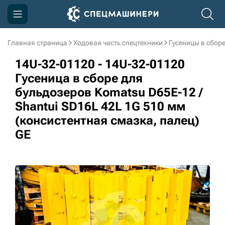
Главная страница
Ходовая часть спецтехники
Гусеницы в сбор
Компания
14U-32-01120 - 14U-32-01120
Акции
Гусеница в сборе для
бульдозеров Komatsu D65E-12 /
Доставка и оплата
Shantui SD16L 42L 1G 510 мм
Информация
(консистентная смазка, палец)
Контакты
GE
3D тур по производству
3D тур по складам
sksale@skdst.ru