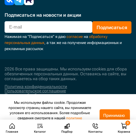
Подписаться
на новости и акции
Подписаться
Нажимая на "Подписаться" я даю
согласие
на
обработку
персональных данных
, а так же на получение информационных и
рекламных рассылок
2026 Все права защищены. Мы используем cookies для сбора
обезличенных персональных данных. Оставаясь на сайте, вы
соглашаетесь на сбор таких данных.
Политика конфиденциальности
Пользовательское соглашение
Политика обработки персональных данных
Мы используем файлы cookie. Продолжая
Поддержка и развитие
просмотр страниц нашего сайта, вы принимаете
условия его использования. Более подробные
Принимаю
сведения смотрите в нашей
политике
конфиденциальности
.
Главная
Каталог
Подбор
Контакты
Корзина