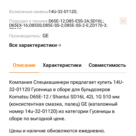
Возможные замены
14U-32-01120;
Подходит к технике:
D65E-12;
D85-ESS-2A;
SD16L;
D65EX-16;
D85SS;
D85E-SS-2;
D85E-SS-2-E;
ZD170-3;
ZD160;
GE
Производитель:
Все характеристики
Описание
Характеристики
Совместимость
Д
Компания Спецмашинери предлагает купить 14U-
32-01120 Гусеница в сборе для бульдозеров
Komatsu D65E-12 / Shantui SD16L 42L 1G 510 мм
(консистентная смазка, палец) GE (каталожный
номер 14u-32-01120) из категории Гусеницы в
сборе по выгодной цене.
Цены и наличие обновляются ежедневно.