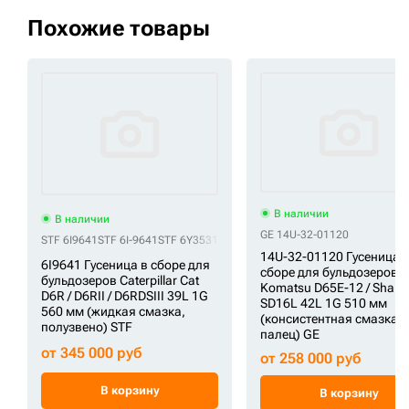
Похожие товары
В наличии
В наличии
GE 14U-32-01120
STF 6I9641
STF 6I-9641
STF 6Y3531
STF 6Y-3531
STF CR4811C/39/22
STF 
14U-32-01120 Гусеница 
6I9641 Гусеница в сборе для
сборе для бульдозеров
бульдозеров Caterpillar Cat
Komatsu D65E-12 / Shant
D6R / D6RII / D6RDSIII 39L 1G
SD16L 42L 1G 510 мм
560 мм (жидкая смазка,
(консистентная смазка,
полузвено) STF
палец) GE
от 345 000 руб
от 258 000 руб
В корзину
В корзину