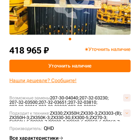
+7 (499) 394-50-93
418 965 ₽
Уточнить наличие
Уточнить наличие
Нашли дешевле? Сообщите!
Возможные замены
207-30-04040;
207-32-03230;
207-32-03500;
207-32-03651;
207-32-03810;
207-32-03811;
207-32-03830;
207-32-03831;
207-32-04001;
9156480;
9156480-1;
9156480-C;
Подходит к технике:
ZX330;
ZX350H;
ZX330-3;
ZX3303-(B);
9156480-I;
9248208;
KM2232C/45/600;
ZX350H-3;
ZX350K-3;
ZX330-3G;
EX300-5;
ZX270-3;
EX350H-5;
PC300-7;
PC300-8;
PC300-6;
PC350-6;
PC360-7;
ZX270;
PC270-7;
ZX330-5G;
ZX280-5G;
PC350-7;
PC270-8;
QHD
Производитель:
ZX360H-3G;
Все характеристики