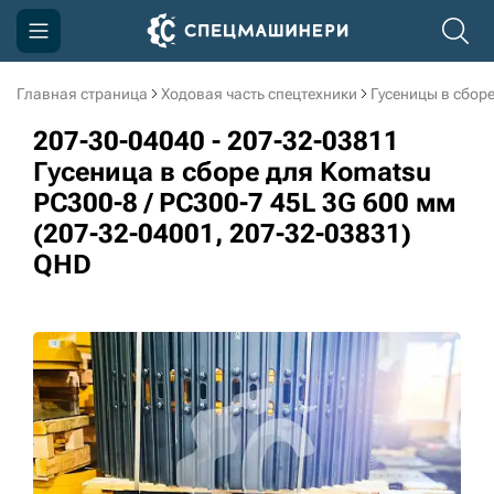
Главная страница
Ходовая часть спецтехники
Гусеницы в сбор
Компания
207-30-04040 - 207-32-03811
Акции
Гусеница в сборе для Komatsu
PC300-8 / PC300-7 45L 3G 600 мм
Доставка и оплата
(207-32-04001, 207-32-03831)
Информация
QHD
Контакты
3D тур по производству
3D тур по складам
sksale@skdst.ru