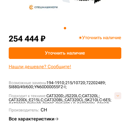
+7 (499) 394-50-93
254 444 ₽
Уточнить наличие
Уточнить наличие
Нашли дешевле? Сообщите!
Возможные замены
194-1910;
215/10720;
72202489;
SI880/49/600;
YN60D00055F2-I;
Подходит к технике:
CAT320D;
JS220LC;
CAT320L;
CAT320DL;
E215LC;
CAT320BL;
CAT320CL;
SK210LC-6ES;
CAT320C;
CX210B;
CX225;
CX240B LR;
CAT323DL;
E215B;
JS200LC;
SK200LC-6;
SK210LC-6;
JS260;
CH
Производитель:
Все характеристики