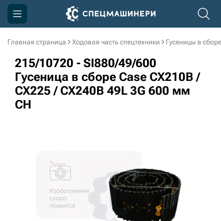
Главная страница
Ходовая часть спецтехники
Гусеницы в сбор
Компания
215/10720 - SI880/49/600
Акции
Гусеница в сборе Case CX210B /
CX225 / CX240B 49L 3G 600 мм
Доставка и оплата
CH
Информация
Контакты
3D тур по производству
3D тур по складам
sksale@skdst.ru