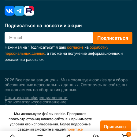
Подписаться
на новости и акции
Подписаться
Нажимая на "Подписаться" я даю
согласие
на
обработку
персональных данных
, а так же на получение информационных и
рекламных рассылок
2026 Все права защищены. Мы используем cookies для сбора
обезличенных персональных данных. Оставаясь на сайте, вы
соглашаетесь на сбор таких данных.
Политика конфиденциальности
Пользовательское соглашение
Политика обработки персональных данных
Мы используем файлы cookie. Продолжая
Поддержка и развитие
просмотр страниц нашего сайта, вы принимаете
условия его использования. Более подробные
Принимаю
сведения смотрите в нашей
политике
конфиденциальности
.