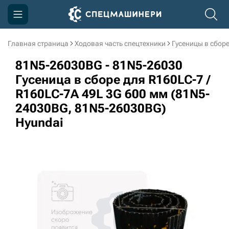
Главная страница
Ходовая часть спецтехники
Гусеницы в сбор
Компания
81N5-26030BG - 81N5-26030
Акции
Гусеница в сборе для R160LC-7 /
R160LC-7A 49L 3G 600 мм (81N5-
Доставка и оплата
24030BG, 81N5-26030BG)
Информация
Hyundai
Контакты
3D тур по производству
3D тур по складам
sksale@skdst.ru