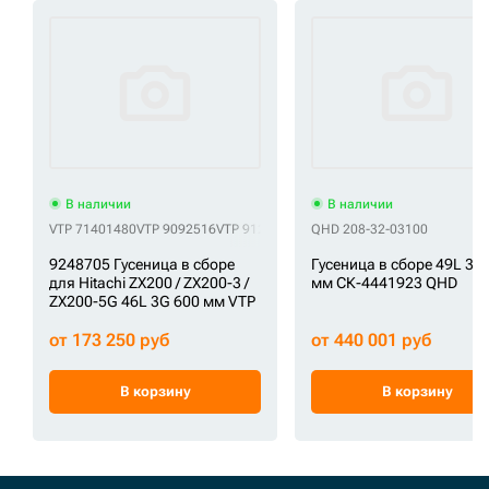
В наличии
В наличии
VTP 71401480
VTP 9092516
VTP 9126215
VTP 9135630
QHD 208-32-03100
VTP 9135630-1
VTP
9248705 Гусеница в сборе
Гусеница в сборе 49L 3G
для Hitachi ZX200 / ZX200-3 /
мм СК-4441923 QHD
ZX200-5G 46L 3G 600 мм VTP
от 173 250 руб
от 440 001 руб
В корзину
В корзину