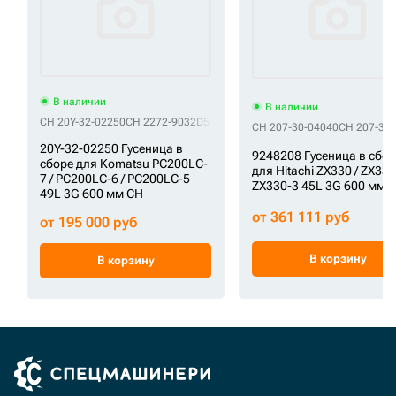
В наличии
В наличии
CH 20Y-32-02250
CH 2272-9032D5
CH 81N6-24030
CH 81N6-24030BG
CH
CH 207-30-04040
CH 207-32
20Y-32-02250 Гусеница в
9248208 Гусеница в сбор
сборе для Komatsu PC200LC-
для Hitachi ZX330 / ZX330
7 / PC200LC-6 / PC200LC-5
ZX330-3 45L 3G 600 мм 
49L 3G 600 мм CH
от 361 111 руб
от 195 000 руб
В корзину
В корзину