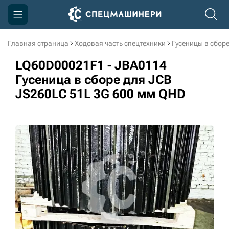
Главная страница
Ходовая часть спецтехники
Гусеницы в сбор
Компания
LQ60D00021F1 - JBA0114
Акции
Гусеница в сборе для JCB
JS260LC 51L 3G 600 мм QHD
Доставка и оплата
Информация
Контакты
3D тур по производству
3D тур по складам
sksale@skdst.ru