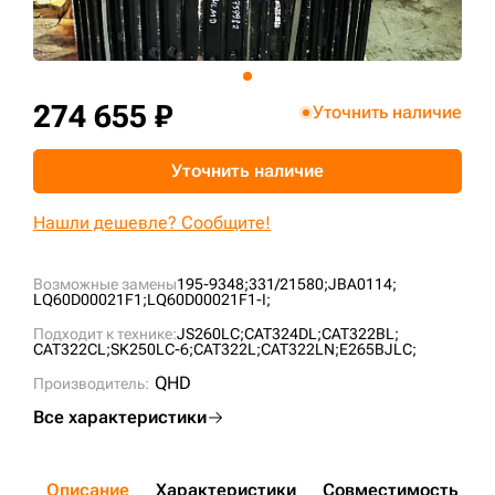
+7 (499) 394-50-93
274 655 ₽
Уточнить наличие
Уточнить наличие
Нашли дешевле? Сообщите!
Возможные замены
195-9348;
331/21580;
JBA0114;
LQ60D00021F1;
LQ60D00021F1-I;
Подходит к технике:
JS260LC;
CAT324DL;
CAT322BL;
CAT322CL;
SK250LC-6;
CAT322L;
CAT322LN;
E265BJLC;
QHD
Производитель:
Все характеристики
Описание
Характеристики
Совместимость
Д