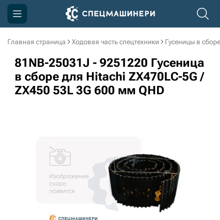
Главная страница
Ходовая часть спецтехники
Гусеницы в сбор
Компания
81NB-25031J - 9251220 Гусеница
Акции
в сборе для Hitachi ZX470LC-5G /
ZX450 53L 3G 600 мм QHD
Доставка и оплата
Информация
Контакты
3D тур по производству
3D тур по складам
sksale@skdst.ru