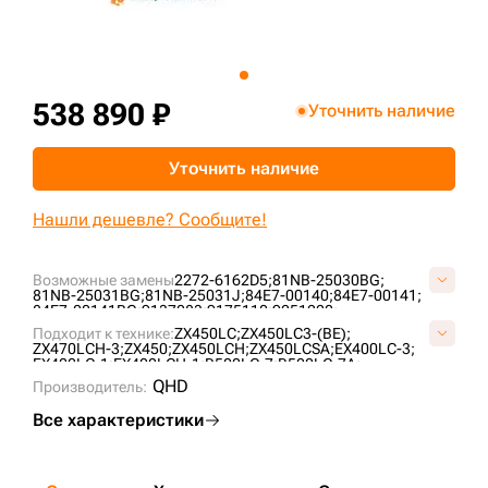
+7 (499) 394-50-93
538 890 ₽
Уточнить наличие
Уточнить наличие
Нашли дешевле? Сообщите!
Возможные замены
2272-6162D5;
81NB-25030BG;
81NB-25031BG;
81NB-25031J;
84E7-00140;
84E7-00141;
84E7-00141BG;
9137083;
9175110;
9251220;
Подходит к технике:
ZX450LC;
ZX450LC3-(BE);
ZX470LCH-3;
ZX450;
ZX450LCH;
ZX450LCSA;
EX400LC-3;
EX400LC-1;
EX400LCH-1;
R500LC-7;
R500LC-7A;
R450LC-7;
R450LC-7A;
ZX470LC-5G;
ZX470LCH-5G;
QHD
Производитель:
ZX470LCR-5G;
SOLAR500LC-V;
SOLAR470LC-V;
R480LC-9S;
R520LC-9;
Все характеристики