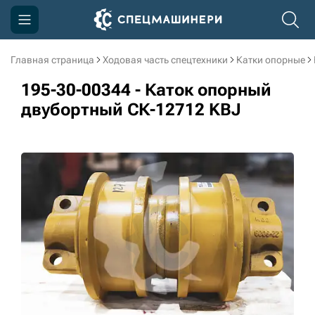
Главная страница
Ходовая часть спецтехники
Катки опорные
Компания
195-30-00344 - Каток опорный
Акции
двубортный СК-12712 KBJ
Доставка и оплата
Информация
Контакты
3D тур по производству
3D тур по складам
sksale@skdst.ru