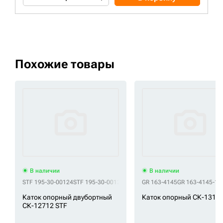
Похожие товары
В наличии
В наличии
STF 195-30-00124
STF 195-30-00125
STF 195-30-00126
GR 163-4145
STF 195-30-0012
GR 163-4145-1
G
Каток опорный двубортный
Каток опорный СК-1317
СК-12712 STF