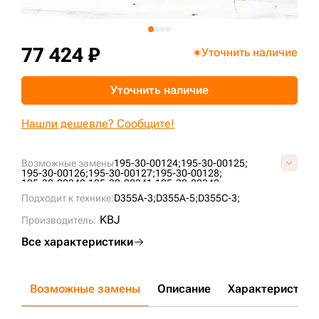
+7 (499) 394-50-93
77 424 ₽
Уточнить наличие
Уточнить наличие
Нашли дешевле? Сообщите!
Возможные замены
195-30-00124;
195-30-00125;
195-30-00126;
195-30-00127;
195-30-00128;
195-30-00340;
195-30-00341;
195-30-00342;
195-30-00343;
195-30-00344;
195-30-00345;
Подходит к технике:
D355A-3;
D355A-5;
D355C-3;
195-30-00346;
B4035000M00;
KM344B;
KM927;
VKM927V;
KBJ
Производитель:
Все характеристики
Возможные замены
Описание
Характеристики