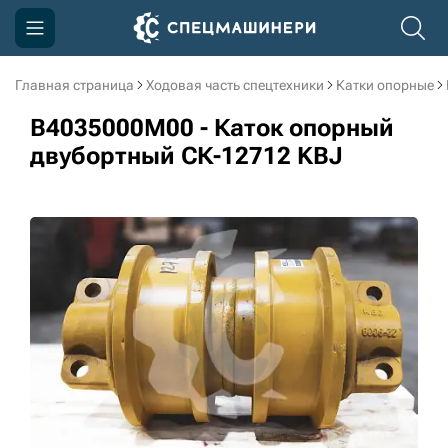
Главная страница
Ходовая часть спецтехники
Катки опорные
Компания
B4035000M00 - Каток опорный
Акции
двубортный СК-12712 KBJ
Доставка и оплата
Информация
Контакты
3D тур по производству
3D тур по складам
sksale@skdst.ru