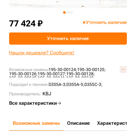
+7 (499) 394-50-93
77 424 ₽
Уточнить наличие
Уточнить наличие
Нашли дешевле? Сообщите!
Возможные замены
195-30-00124;
195-30-00125;
195-30-00126;
195-30-00127;
195-30-00128;
195-30-00340;
195-30-00341;
195-30-00342;
195-30-00343;
195-30-00344;
195-30-00345;
Подходит к технике:
D355A-3;
D355A-5;
D355C-3;
195-30-00346;
B4035000M00;
KM344B;
KM927;
VKM927V;
KBJ
Производитель:
Все характеристики
Возможные замены
Описание
Характеристики