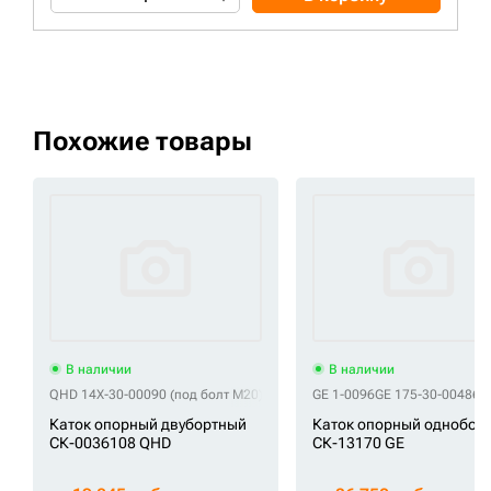
Похожие товары
В наличии
В наличии
QHD 14X-30-00090 (под болт М20)
QHD 6031610
GE 1-0096
QHD 603-1610
GE 175-30-00486
G
Каток опорный двубортный
Каток опорный однобор
СК-0036108 QHD
СК-13170 GE