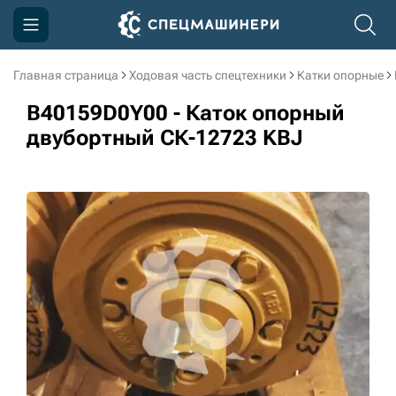
Главная страница
Ходовая часть спецтехники
Катки опорные
Компания
B40159D0Y00 - Каток опорный
Акции
двубортный СК-12723 KBJ
Доставка и оплата
Информация
Контакты
3D тур по производству
3D тур по складам
sksale@skdst.ru