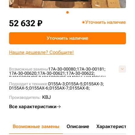
+7 (499) 394-50-93
52 632 ₽
Уточнить наличие
Уточнить наличие
Нашли дешевле? Сообщите!
Возможные замены
17A-30-00080;
17A-30-00181;
17A-30-00620;
17A-30-00621;
17A-30-00622;
B40159D0M00;
B40159D0Y00;
KM2266;
VKM2266V;
ZZ17A3000080;
Подходит к технике:
D155A-3;
D155A-5;
D155AX-3;
D155AX-5;
D155AX-6;
D155AX-7;
D155AX-8;
KBJ
Производитель:
Все характеристики
Возможные замены
Описание
Характеристики