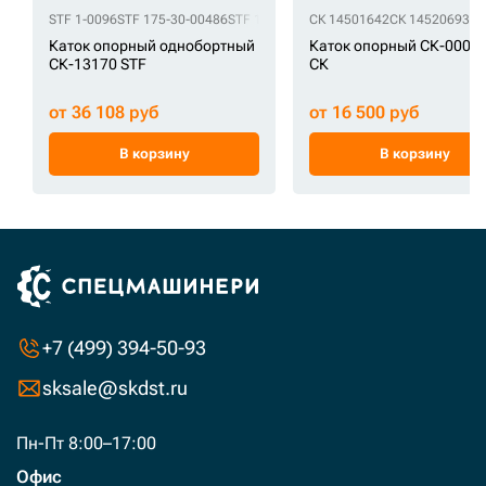
STF 1-0096
STF 175-30-00486
STF 175-30-00486-SS
СК 14501642
STF 175-30-00489
СК 14520693
ST
СК
Каток опорный однобортный
Каток опорный СК-0001
СК-13170 STF
СК
от 36 108 руб
от 16 500 руб
В корзину
В корзину
+7 (499) 394-50-93
sksale@skdst.ru
Пн-Пт 8:00–17:00
Офис