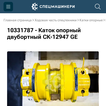
Главная страница
Ходовая часть спецтехники
Катки опорные
Компания
10331787 - Каток опорный
Акции
двубортный СК-12947 GE
Доставка и оплата
Информация
Контакты
3D тур по производству
3D тур по складам
sksale@skdst.ru