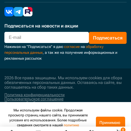
Подписаться
на новости и акции
Подписаться
Нажимая на "Подписаться" я даю
согласие
на
обработку
персональных данных
, а так же на получение информационных и
рекламных рассылок
2026 Все права защищены. Мы используем cookies для сбора
обезличенных персональных данных. Оставаясь на сайте, вы
соглашаетесь на сбор таких данных.
Политика конфиденциальности
Пользовательское соглашение
Политика обработки персональных данных
Мы используем файлы cookie. Продолжая
Поддержка и развитие
просмотр страниц нашего сайта, вы принимаете
условия его использования. Более подробные
Принимаю
сведения смотрите в нашей
политике
конфиденциальности
.