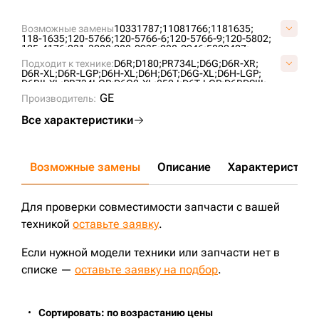
Возможные замены
10331787;
11081766;
1181635;
118-1635;
120-5766;
120-5766-6;
120-5766-9;
120-5802;
125-4176;
231-3088;
288-0935;
288-0946;
5802407;
6T0727;
6T4861;
76090855;
7T4107;
AT322778;
Подходит к технике:
D6R;
D180;
PR734L;
D6G;
D6R-XR;
B01060L0M00;
CR4298;
CR5478;
CR6089;
UG189C4T;
D6R-XL;
D6R-LGP;
D6H-XL;
D6H;
D6T;
D6G-XL;
D6H-LGP;
VB0106L0;
VCR6089V;
D6RII-XL;
PR734LGP;
D6G2-XL;
850J;
D6T-LGP;
D6RDSIII;
PR732L;
D6H-XR;
CASE2050M;
PR736;
GE
Производитель:
Все характеристики
Возможные замены
Описание
Характеристики
Для проверки совместимости запчасти с вашей
техникой
оставьте заявку
.
Если нужной модели техники или запчасти нет в
списке —
оставьте заявку на подбор
.
Сортировать: по возрастанию цены