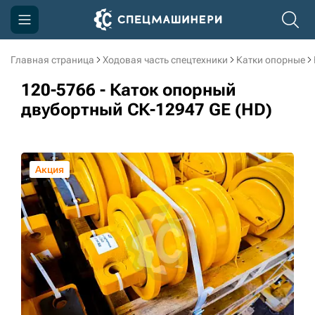
Главная страница
Ходовая часть спецтехники
Катки опорные
Компания
120-5766 - Каток опорный
Акции
двубортный СК-12947 GE (HD)
Доставка и оплата
Информация
Акция
Контакты
3D тур по производству
3D тур по складам
sksale@skdst.ru