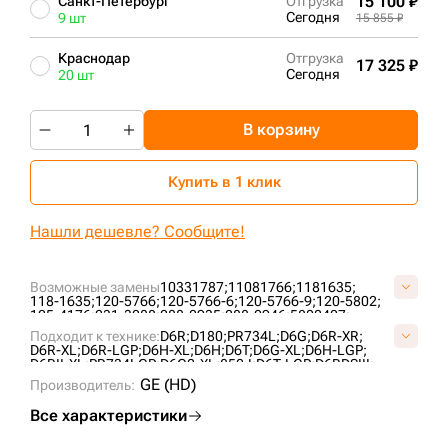
15 100 ₽
Санкт-Петербург
Отгрузка
Сегодня
9 шт
15 855 ₽
Краснодар
Отгрузка
17 325 ₽
Сегодня
20 шт
В корзину
Купить в 1 клик
Нашли дешевле? Сообщите!
Возможные замены
10331787;
11081766;
1181635;
118-1635;
120-5766;
120-5766-6;
120-5766-9;
120-5802;
125-4176;
231-3088;
288-0935;
288-0946;
5802407;
6T0727;
6T4861;
76090855;
7T4107;
AT322778;
Подходит к технике:
D6R;
D180;
PR734L;
D6G;
D6R-XR;
B01060L0M00;
CR4298;
CR5478;
CR6089;
UG189C4T;
D6R-XL;
D6R-LGP;
D6H-XL;
D6H;
D6T;
D6G-XL;
D6H-LGP;
VB0106L0;
VCR6089V;
D6RII-XL;
PR734LGP;
D6G2-XL;
850J;
D6T-LGP;
D6RDSIII;
PR732L;
D6H-XR;
CASE2050M;
PR736;
GE (HD)
Производитель:
Все характеристики