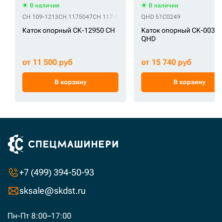
В наличии
В наличии
CH 109-1213
CH 1175047
CH 117-5047
CH 134-1013
QHD 51C0249
CH 150-3987
CH 150
Каток опорный СК-12950 CH
Каток опорный СК-0030
QHD
от 11 500 руб
от 15 740 руб
В корзину
В корзину
+7 (499) 394-50-93
sksale@skdst.ru
Пн-Пт 8:00–17:00