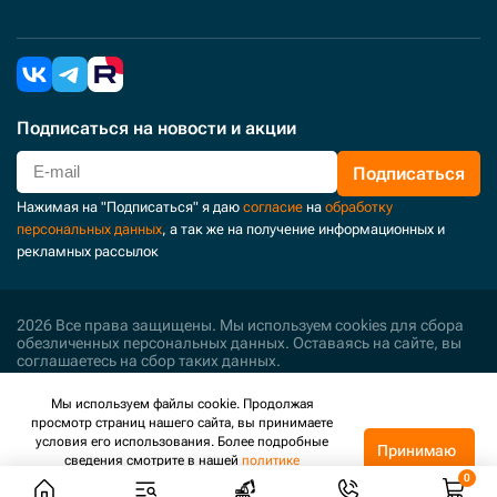
Подписаться
на новости и акции
Подписаться
Нажимая на "Подписаться" я даю
согласие
на
обработку
персональных данных
, а так же на получение информационных и
рекламных рассылок
2026 Все права защищены. Мы используем cookies для сбора
обезличенных персональных данных. Оставаясь на сайте, вы
соглашаетесь на сбор таких данных.
Политика конфиденциальности
Мы используем файлы cookie. Продолжая
Пользовательское соглашение
Политика обработки персональных данных
просмотр страниц нашего сайта, вы принимаете
условия его использования. Более подробные
Принимаю
сведения смотрите в нашей
политике
Поддержка и развитие
конфиденциальности
.