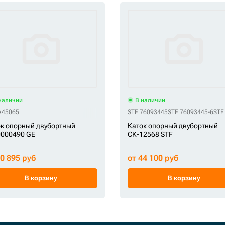
наличии
В наличии
4X-30-00045
GE 14X-30-00090
GE 14X-30-00091
GE 14X-30-00092
GE 14X-30-0009
A45065
STF 76093445
STF 76093445-6
STF
к опорный двубортный
Каток опорный двубортный
0000490 GE
СК-12568 STF
20 895 руб
от 44 100 руб
В корзину
В корзину