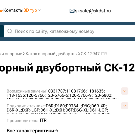
Контакты
3D тур
ии
sksale@skdst.ru
ки опорные
Каток опорный двубортный СК-12947 ITR
порный двубортный СК-12
Возможные замены
10331787;
11081766;
1181635;
118-1635;
120-5766;
120-5766-6;
120-5766-9;
120-5802;
125-4176;
231-3088;
288-0935;
288-0946;
5802407;
6T0727;
6T4861;
76090855;
7T4107;
AT322778;
B01060L0M00;
Подходит к технике:
D6R;
D180;
PR734L;
D6G;
D6R-XR;
CR4298;
CR5478;
CR6089;
UG189C4T;
VB0106L0;
VCR6089V;
D6R-XL;
D6R-LGP;
D6H-XL;
D6H;
D6T;
D6G-XL;
D6H-LGP;
D6RII-XL;
PR734LGP;
D6G2-XL;
850J;
D6T-LGP;
D6RDSIII;
PR732L;
D6H-XR;
CASE2050M;
PR736;
ITR
Производитель:
Все характеристики