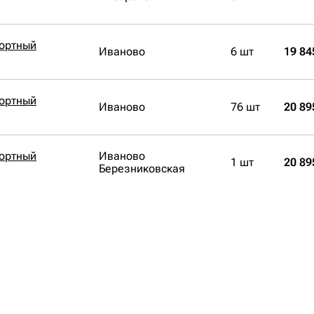
бортный
Иваново
6 шт
19 84
бортный
Иваново
76 шт
20 89
бортный
Иваново
1 шт
20 89
Березниковская