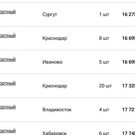
бортный
Сургут
1 шт
16 27
бортный
Краснодар
8 шт
16 69
бортный
Иваново
5 шт
16 69
бортный
Краснодар
20 шт
17 32
бортный
Владивосток
4 шт
17 72
бортный
Хабаровск
6 шт
17 74