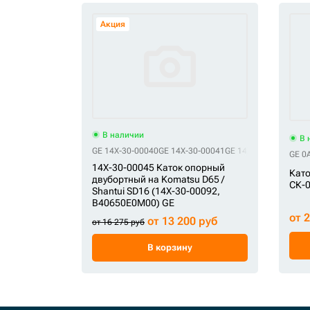
Акция
В наличии
В 
GE 14X-30-00040
GE 14X-30-00041
GE 14X-30-00043
GE 1
GE 0
14X-30-00045 Каток опорный
Като
двубортный на Komatsu D65 /
СК-
Shantui SD16 (14X-30-00092,
B40650E0M00) GE
от 
от 13 200 руб
от 16 275 руб
В корзину