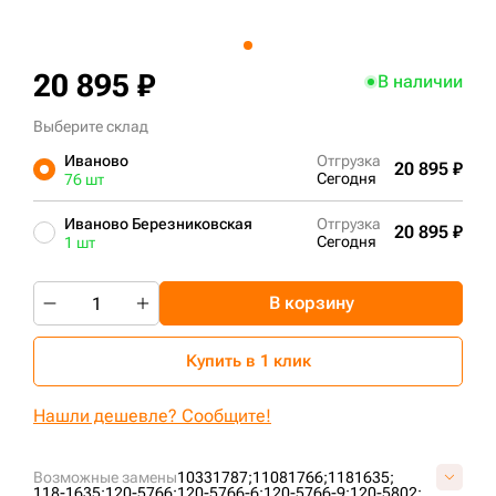
+7 (499) 394-50-93
20 895 ₽
В наличии
Выберите склад
Иваново
Отгрузка
20 895 ₽
Сегодня
76 шт
Иваново Березниковская
Отгрузка
20 895 ₽
Сегодня
1 шт
В корзину
Купить в 1 клик
Нашли дешевле? Сообщите!
Возможные замены
10331787;
11081766;
1181635;
118-1635;
120-5766;
120-5766-6;
120-5766-9;
120-5802;