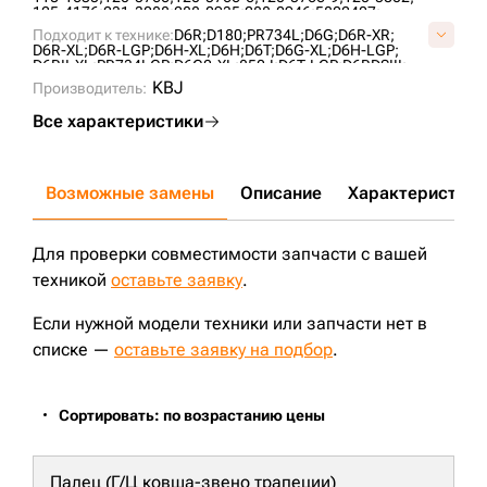
125-4176;
231-3088;
288-0935;
288-0946;
5802407;
6T0727;
6T4861;
76090855;
7T4107;
AT322778;
Подходит к технике:
D6R;
D180;
PR734L;
D6G;
D6R-XR;
B01060L0M00;
CR4298;
CR5478;
CR6089;
UG189C4T;
D6R-XL;
D6R-LGP;
D6H-XL;
D6H;
D6T;
D6G-XL;
D6H-LGP;
VB0106L0;
VCR6089V;
D6RII-XL;
PR734LGP;
D6G2-XL;
850J;
D6T-LGP;
D6RDSIII;
PR732L;
D6H-XR;
CASE2050M;
PR736;
KBJ
Производитель:
Все характеристики
Возможные замены
Описание
Характеристики
Для проверки совместимости запчасти с вашей
техникой
оставьте заявку
.
Если нужной модели техники или запчасти нет в
списке —
оставьте заявку на подбор
.
Сортировать: по возрастанию цены
Палец (Г/Ц ковша-звено трапеции)