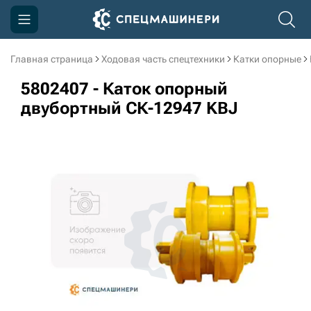
Главная страница
Ходовая часть спецтехники
Катки опорные
Компания
5802407 - Каток опорный
Акции
двубортный СК-12947 KBJ
Доставка и оплата
Информация
Контакты
3D тур по производству
3D тур по складам
sksale@skdst.ru