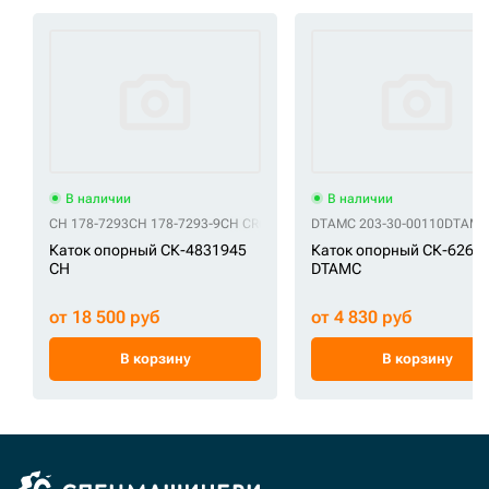
В наличии
В наличии
CH 178-7293
CH 178-7293-9
CH CR6590
CH UF211C0E
DTAMC 203-30-00110
DTAMC 
Каток опорный СК-4831945
Каток опорный СК-6269
CH
DTAMC
от 18 500 руб
от 4 830 руб
В корзину
В корзину