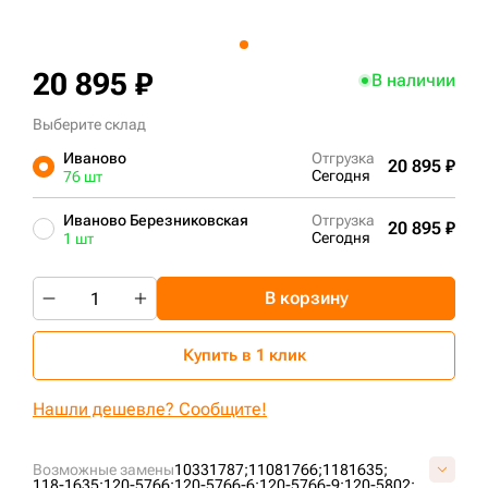
+7 (499) 394-50-93
20 895 ₽
В наличии
Выберите склад
Иваново
Отгрузка
20 895 ₽
Сегодня
76 шт
Иваново Березниковская
Отгрузка
20 895 ₽
Сегодня
1 шт
В корзину
Купить в 1 клик
Нашли дешевле? Сообщите!
Возможные замены
10331787;
11081766;
1181635;
118-1635;
120-5766;
120-5766-6;
120-5766-9;
120-5802;