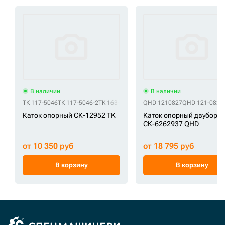
В наличии
В наличии
TK 117-5046
TK 117-5046-2
TK 163-4147
TK 206-1264
QHD 1210827
TK 2-1383
QHD 121-0827
TK 247-0
Каток опорный СК-12952 TK
Каток опорный двуборт
СК-6262937 QHD
от 10 350 руб
от 18 795 руб
В корзину
В корзину