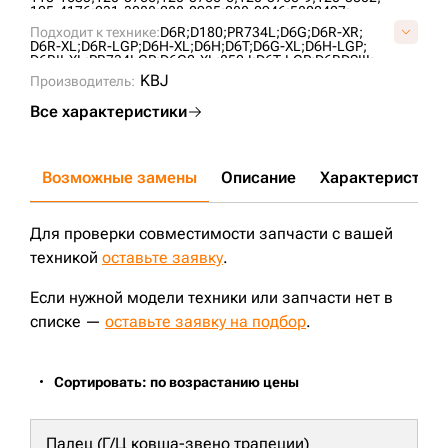
125-4176;
231-3088;
288-0935;
288-0946;
5802407;
6T0727;
6T4861;
76090855;
7T4107;
AT322778;
Подходит к технике:
D6R;
D180;
PR734L;
D6G;
D6R-XR;
B01060L0M00;
CR4298;
CR5478;
CR6089;
UG189C4T;
D6R-XL;
D6R-LGP;
D6H-XL;
D6H;
D6T;
D6G-XL;
D6H-LGP;
VB0106L0;
VCR6089V;
D6RII-XL;
PR734LGP;
D6G2-XL;
850J;
D6T-LGP;
D6RDSIII;
PR732L;
D6H-XR;
CASE2050M;
PR736;
KBJ
Производитель:
Все характеристики
Возможные замены
Описание
Характеристики
Для проверки совместимости запчасти с вашей
техникой
оставьте заявку
.
Если нужной модели техники или запчасти нет в
списке —
оставьте заявку на подбор
.
Сортировать: по возрастанию цены
Палец (Г/Ц ковша-звено трапеции)