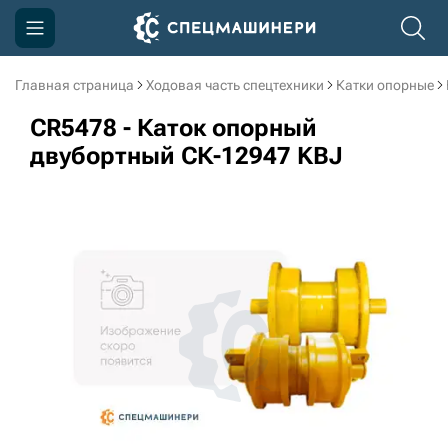
Главная страница
Ходовая часть спецтехники
Катки опорные
Компания
CR5478 - Каток опорный
Акции
двубортный СК-12947 KBJ
Доставка и оплата
Информация
Контакты
3D тур по производству
3D тур по складам
sksale@skdst.ru