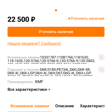
+7 (499) 394-50-93
22 500 ₽
Уточнить наличие
Уточнить наличие
Нашли дешевле? Сообщите!
Возможные замены
10331787;
11081766;
1181635;
118-1635;
120-5766;
120-5766-6;
120-5766-9;
120-5802;
125-4176;
231-3088;
288-0935;
288-0946;
5802407;
6T0727;
6T4861;
76090855;
7T4107;
AT322778;
Подходит к технике:
D6R;
D180;
PR734L;
D6G;
D6R-XR;
B01060L0M00;
CR4298;
CR5478;
CR6089;
UG189C4T;
D6R-XL;
D6R-LGP;
D6H-XL;
D6H;
D6T;
D6G-XL;
D6H-LGP;
VB0106L0;
VCR6089V;
D6RII-XL;
PR734LGP;
D6G2-XL;
850J;
D6T-LGP;
D6RDSIII;
PR732L;
D6H-XR;
CASE2050M;
PR736;
KMF
Производитель:
Все характеристики
Возможные замены
Описание
Характеристики