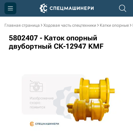
Главная страница
Ходовая часть спецтехники
Катки опорные
Компания
5802407 - Каток опорный
Акции
двубортный СК-12947 KMF
Доставка и оплата
Информация
Контакты
3D тур по производству
3D тур по складам
sksale@skdst.ru