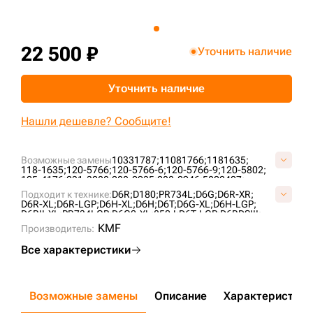
+7 (499) 394-50-93
22 500 ₽
Уточнить наличие
Уточнить наличие
Нашли дешевле? Сообщите!
Возможные замены
10331787;
11081766;
1181635;
118-1635;
120-5766;
120-5766-6;
120-5766-9;
120-5802;
125-4176;
231-3088;
288-0935;
288-0946;
5802407;
6T0727;
6T4861;
76090855;
7T4107;
AT322778;
Подходит к технике:
D6R;
D180;
PR734L;
D6G;
D6R-XR;
B01060L0M00;
CR4298;
CR5478;
CR6089;
UG189C4T;
D6R-XL;
D6R-LGP;
D6H-XL;
D6H;
D6T;
D6G-XL;
D6H-LGP;
VB0106L0;
VCR6089V;
D6RII-XL;
PR734LGP;
D6G2-XL;
850J;
D6T-LGP;
D6RDSIII;
PR732L;
D6H-XR;
CASE2050M;
PR736;
KMF
Производитель:
Все характеристики
Возможные замены
Описание
Характеристики