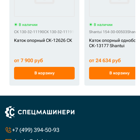
В наличии
В наличии
СК 130-32-11190
СК 130-32-11191
СК 130-803-7190
Shantui 154-30-00503
СК 135-32-11191
Shantu
СК 
Каток опорный СК-12626 СК
Каток опорный однобор
СК-13177 Shantui
от 7 900 руб
от 24 634 руб
В корзину
В корзину
+7 (499) 394-50-93