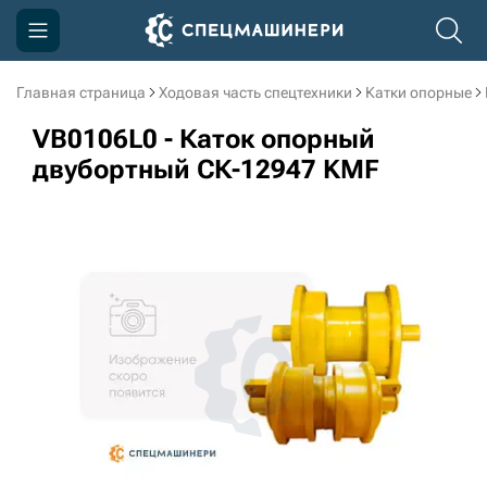
Главная страница
Ходовая часть спецтехники
Катки опорные
Компания
VB0106L0 - Каток опорный
Акции
двубортный СК-12947 KMF
Доставка и оплата
Информация
Контакты
3D тур по производству
3D тур по складам
sksale@skdst.ru