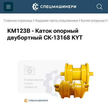
Главная страница
Ходовая часть спецтехники
Катки опорные
Компания
KM123B - Каток опорный
Акции
двубортный СК-13168 KYT
Доставка и оплата
Информация
Контакты
3D тур по производству
3D тур по складам
sksale@skdst.ru