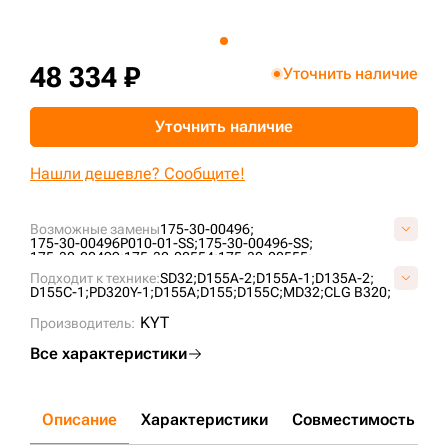
+7 (499) 394-50-93
48 334 ₽
Уточнить наличие
Уточнить наличие
Нашли дешевле? Сообщите!
Возможные замены
175-30-00496;
175-30-00496P010-01-SS;
175-30-00496-SS;
175-30-00499;
175-30-00554;
175-30-00555;
175-30-00770;
176-30-00125;
B4015000M00;
KM123B;
Подходит к технике:
SD32;
D155A-2;
D155A-1;
D135A-2;
P175-30-00496;
UG244K0T;
D155C-1;
PD320Y-1;
D155A;
D155;
D155C;
MD32;
CLG B320;
KYT
Производитель:
Все характеристики
Описание
Характеристики
Совместимость
Д