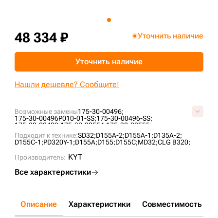
+7 (499) 394-50-93
48 334 ₽
Уточнить наличие
Уточнить наличие
Нашли дешевле? Сообщите!
Возможные замены
175-30-00496;
175-30-00496P010-01-SS;
175-30-00496-SS;
175-30-00499;
175-30-00554;
175-30-00555;
175-30-00770;
176-30-00125;
B4015000M00;
KM123B;
Подходит к технике:
SD32;
D155A-2;
D155A-1;
D135A-2;
P175-30-00496;
UG244K0T;
D155C-1;
PD320Y-1;
D155A;
D155;
D155C;
MD32;
CLG B320;
KYT
Производитель:
Все характеристики
Описание
Характеристики
Совместимость
Д