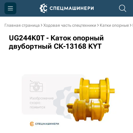
Главная страница
Ходовая часть спецтехники
Катки опорные
Компания
UG244K0T - Каток опорный
Акции
двубортный СК-13168 KYT
Доставка и оплата
Информация
Контакты
3D тур по производству
3D тур по складам
sksale@skdst.ru