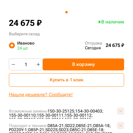
+7 (499) 394-50-93
24 675 ₽
В наличии
Выберите склад
Иваново
Отгрузка
24 675 ₽
Сегодня
24 шт
В корзину
Купить в 1 клик
Нашли дешевле? Сообщите!
Возможные замены
150-30-25125;
154-30-00403;
155-30-00110;
155-30-00111;
155-30-00112;
155-30-00113;
155-30-00114;
155-30-00115;
155-30-00116;
155-30-00117;
155-30-00118;
Подходит к технике:
D85A-21;
SD22;
D85E-21;
D85A-18;
155-30-00118-3;
155-30-00118-SS;
155-30-00250;
PD220Y-1;
D85P-21;
SD22S;
SD23;
D85C-21;
D85E-18;
155-30-00250-6;
155-30-00341;
2-2290;
B40850A0M00;