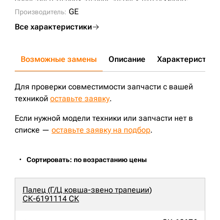
SD22F;
D85P-18;
D80A-18;
D80F-18;
D85A-21B;
SEM822D;
KM353;
KM353A;
P155-30-00114;
T21.30.9;
UG208K1T;
TY230;
CLG B230R;
GE
VKM353V;
Производитель:
ZZ1553000250;
Все характеристики
Возможные замены
Описание
Характеристики
Для проверки совместимости запчасти с вашей
техникой
оставьте заявку
.
Если нужной модели техники или запчасти нет в
списке —
оставьте заявку на подбор
.
Сортировать: по возрастанию цены
Палец (Г/Ц ковша-звено трапеции)
СК-6191114 СК