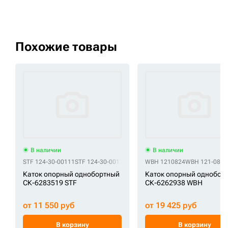
Похожие товары
В наличии
В наличии
STF 124-30-00111
STF 124-30-00112
STF 124-30-00202
WBH 1210824
STF 124-30-0020
WBH 121-0824
Каток опорный однобортный
Каток опорный однобор
СК-6283519 STF
СК-6262938 WBH
от 11 550 руб
от 19 425 руб
В корзину
В корзину