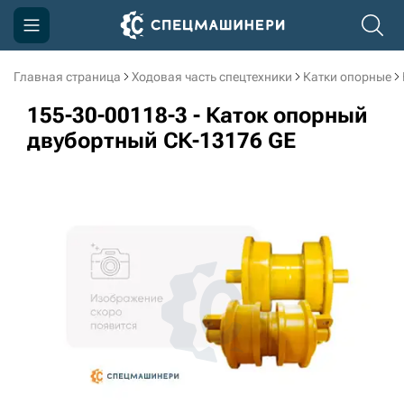
Главная страница
Ходовая часть спецтехники
Катки опорные
Компания
155-30-00118-3 - Каток опорный
Акции
двубортный СК-13176 GE
Доставка и оплата
Информация
Контакты
3D тур по производству
3D тур по складам
sksale@skdst.ru