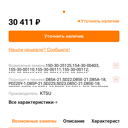
+7 (499) 394-50-93
30 411 ₽
Уточнить наличие
Уточнить наличие
Нашли дешевле? Сообщите!
Возможные замены
150-30-25125;
154-30-00403;
155-30-00110;
155-30-00111;
155-30-00112;
155-30-00113;
155-30-00114;
155-30-00115;
155-30-00116;
155-30-00117;
155-30-00118;
Подходит к технике:
D85A-21;
SD22;
D85E-21;
D85A-18;
155-30-00118-3;
155-30-00118-SS;
155-30-00250;
PD220Y-1;
D85P-21;
SD22S;
SD23;
D85C-21;
D85E-18;
155-30-00250-6;
155-30-00341;
2-2290;
B40850A0M00;
SD22F;
D85P-18;
D80A-18;
D80F-18;
D85A-21B;
SEM822D;
KM353;
KM353A;
P155-30-00114;
T21.30.9;
UG208K1T;
TY230;
CLG B230R;
KTSU
VKM353V;
Производитель:
ZZ1553000250;
Все характеристики
Возможные замены
Описание
Характеристики