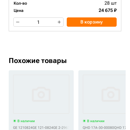
28 шт
Кол-во
24 675 ₽
Цена
В корзину
Похожие товары
В наличии
В наличии
GE 1210824
GE 121-0824
GE 2-2967
GE 3104912
QHD 17A-30-00080
GE 310-4912
GE 5802303
QHD 17A-