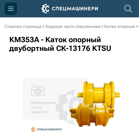
Главная страница
Ходовая часть спецтехники
Катки опорные
Компания
KM353A - Каток опорный
Акции
двубортный СК-13176 KTSU
Доставка и оплата
Информация
Контакты
3D тур по производству
3D тур по складам
sksale@skdst.ru