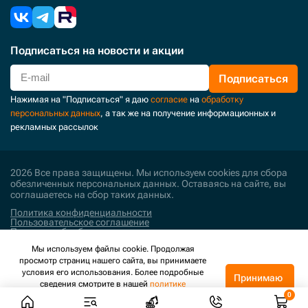
Подписаться
на новости и акции
Подписаться
Нажимая на "Подписаться" я даю
согласие
на
обработку
персональных данных
, а так же на получение информационных и
рекламных рассылок
2026 Все права защищены. Мы используем cookies для сбора
обезличенных персональных данных. Оставаясь на сайте, вы
соглашаетесь на сбор таких данных.
Политика конфиденциальности
Пользовательское соглашение
Политика обработки персональных данных
Мы используем файлы cookie. Продолжая
Поддержка и развитие
просмотр страниц нашего сайта, вы принимаете
условия его использования. Более подробные
Принимаю
сведения смотрите в нашей
политике
конфиденциальности
.