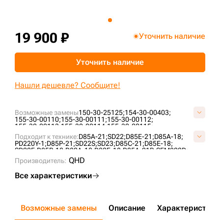
+7 (499) 394-50-93
19 900 ₽
Уточнить наличие
Уточнить наличие
Нашли дешевле? Сообщите!
Возможные замены
150-30-25125;
154-30-00403;
155-30-00110;
155-30-00111;
155-30-00112;
155-30-00113;
155-30-00114;
155-30-00115;
155-30-00116;
155-30-00117;
155-30-00118;
Подходит к технике:
D85A-21;
SD22;
D85E-21;
D85A-18;
155-30-00118-3;
155-30-00118-SS;
155-30-00250;
PD220Y-1;
D85P-21;
SD22S;
SD23;
D85C-21;
D85E-18;
155-30-00250-6;
155-30-00341;
2-2290;
B40850A0M00;
SD22F;
D85P-18;
D80A-18;
D80F-18;
D85A-21B;
SEM822D;
KM353;
KM353A;
P155-30-00114;
T21.30.9;
UG208K1T;
TY230;
CLG B230R;
QHD
VKM353V;
Производитель:
ZZ1553000250;
Все характеристики
Возможные замены
Описание
Характеристики