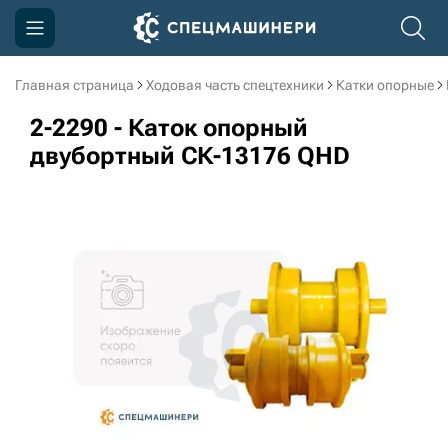
Главная страница
Ходовая часть спецтехники
Катки опорные
Компания
2-2290 - Каток опорный
Акции
двубортный СК-13176 QHD
Доставка и оплата
Информация
Контакты
3D тур по производству
3D тур по складам
sksale@skdst.ru