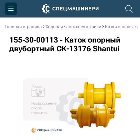
Главная страница
Ходовая часть спецтехники
Катки опорные
Компания
155-30-00113 - Каток опорный
Акции
двубортный СК-13176 Shantui
Доставка и оплата
Информация
Контакты
3D тур по производству
3D тур по складам
sksale@skdst.ru