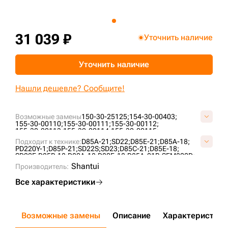
+7 (499) 394-50-93
31 039 ₽
Уточнить наличие
Уточнить наличие
Нашли дешевле? Сообщите!
Возможные замены
150-30-25125;
154-30-00403;
155-30-00110;
155-30-00111;
155-30-00112;
155-30-00113;
155-30-00114;
155-30-00115;
155-30-00116;
155-30-00117;
155-30-00118;
Подходит к технике:
D85A-21;
SD22;
D85E-21;
D85A-18;
155-30-00118-3;
155-30-00118-SS;
155-30-00250;
PD220Y-1;
D85P-21;
SD22S;
SD23;
D85C-21;
D85E-18;
155-30-00250-6;
155-30-00341;
2-2290;
B40850A0M00;
SD22F;
D85P-18;
D80A-18;
D80F-18;
D85A-21B;
SEM822D;
KM353;
KM353A;
P155-30-00114;
T21.30.9;
UG208K1T;
TY230;
CLG B230R;
Shantui
VKM353V;
Производитель:
ZZ1553000250;
Все характеристики
Возможные замены
Описание
Характеристики