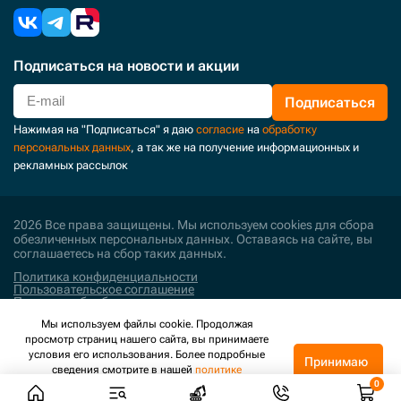
Подписаться
на новости и акции
Подписаться
Нажимая на "Подписаться" я даю
согласие
на
обработку
персональных данных
, а так же на получение информационных и
рекламных рассылок
2026 Все права защищены. Мы используем cookies для сбора
обезличенных персональных данных. Оставаясь на сайте, вы
соглашаетесь на сбор таких данных.
Политика конфиденциальности
Пользовательское соглашение
Политика обработки персональных данных
Мы используем файлы cookie. Продолжая
Поддержка и развитие
просмотр страниц нашего сайта, вы принимаете
условия его использования. Более подробные
Принимаю
сведения смотрите в нашей
политике
конфиденциальности
.