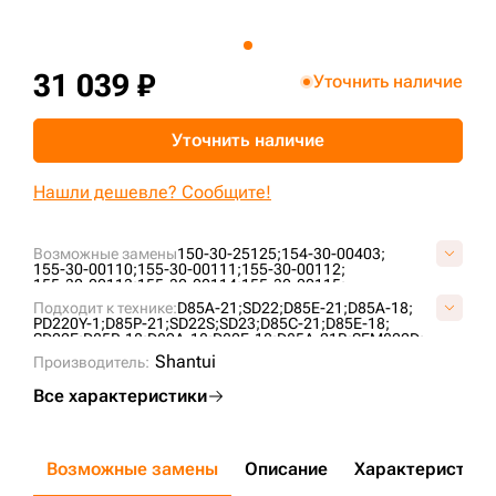
+7 (499) 394-50-93
31 039 ₽
Уточнить наличие
Уточнить наличие
Нашли дешевле? Сообщите!
Возможные замены
150-30-25125;
154-30-00403;
155-30-00110;
155-30-00111;
155-30-00112;
155-30-00113;
155-30-00114;
155-30-00115;
155-30-00116;
155-30-00117;
155-30-00118;
Подходит к технике:
D85A-21;
SD22;
D85E-21;
D85A-18;
155-30-00118-3;
155-30-00118-SS;
155-30-00250;
PD220Y-1;
D85P-21;
SD22S;
SD23;
D85C-21;
D85E-18;
155-30-00250-6;
155-30-00341;
2-2290;
B40850A0M00;
SD22F;
D85P-18;
D80A-18;
D80F-18;
D85A-21B;
SEM822D;
KM353;
KM353A;
P155-30-00114;
T21.30.9;
UG208K1T;
TY230;
CLG B230R;
Shantui
VKM353V;
Производитель:
ZZ1553000250;
Все характеристики
Возможные замены
Описание
Характеристики