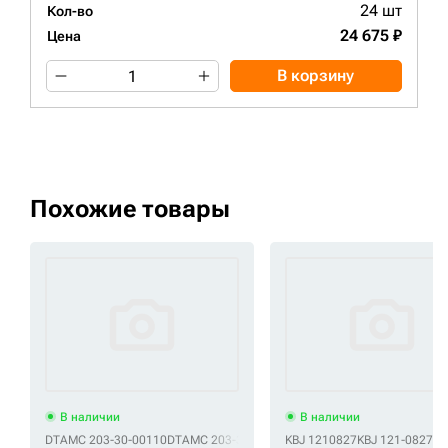
24 шт
Кол-во
24 675 ₽
Цена
В корзину
Похожие товары
В наличии
В наличии
DTAMC 203-30-00110
DTAMC 203-30-00111
KBJ 1210827
DTAMC 203-30-00140
KBJ 121-0827
DTAMC
KB