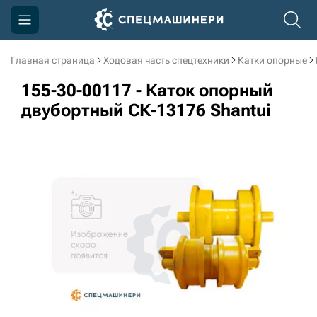
Главная страница
Ходовая часть спецтехники
Катки опорные
Компания
155-30-00117 - Каток опорный
Акции
двубортный СК-13176 Shantui
Доставка и оплата
Информация
Контакты
3D тур по производству
3D тур по складам
sksale@skdst.ru