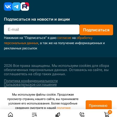
Подписаться
на новости и акции
Подписаться
Нажимая на "Подписаться" я даю
согласие
на
обработку
персональных данных
, а так же на получение информационных и
рекламных рассылок
2026 Все права защищены. Мы используем cookies для сбора
обезличенных персональных данных. Оставаясь на сайте, вы
соглашаетесь на сбор таких данных.
Политика конфиденциальности
Пользовательское соглашение
Политика обработки персональных данных
Мы используем файлы cookie. Продолжая
Поддержка и развитие
просмотр страниц нашего сайта, вы принимаете
условия его использования. Более подробные
Принимаю
сведения смотрите в нашей
политике
конфиденциальности
.