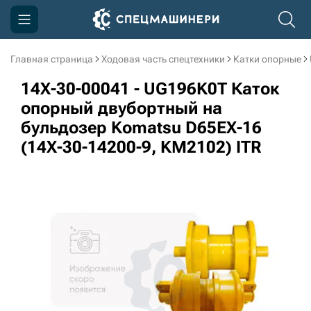
Главная страница
Ходовая часть спецтехники
Катки опорные
Компания
14X-30-00041 - UG196K0T Каток
Акции
опорный двубортный на
бульдозер Komatsu D65EX-16
Доставка и оплата
(14X-30-14200-9, KM2102) ITR
Информация
Контакты
3D тур по производству
3D тур по складам
sksale@skdst.ru