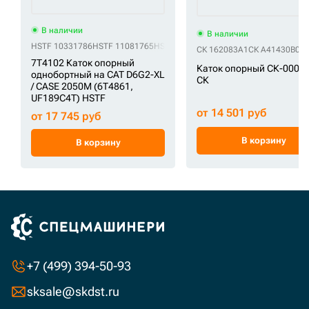
В наличии
В наличии
HSTF 10331786
HSTF 11081765
HSTF 120-5746
HSTF 125-4175
HSTF 231
СК 162083A1
СК A41430B0Y
7T4102 Каток опорный
Каток опорный СК-0003
однобортный на CAT D6G2-XL
СК
/ CASE 2050M (6T4861,
UF189C4T) HSTF
от 14 501 руб
от 17 745 руб
В корзину
В корзину
+7 (499) 394-50-93
sksale@skdst.ru