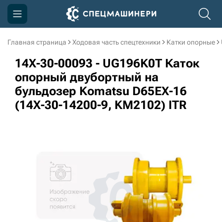
Главная страница
Ходовая часть спецтехники
Катки опорные
Компания
14X-30-00093 - UG196K0T Каток
Акции
опорный двубортный на
бульдозер Komatsu D65EX-16
Доставка и оплата
(14X-30-14200-9, KM2102) ITR
Информация
Контакты
3D тур по производству
3D тур по складам
sksale@skdst.ru