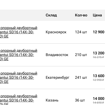
Склад
Кол-во
Цена
 опорный двубортный
antui SD16 (14X-30-
Красноярск
124 шт
12 900
0) GE
 опорный двубортный
13 200
antui SD16 (14X-30-
Владивосток
210 шт
16 275 ₽
0) GE
 опорный двубортный
13 600
antui SD16 (14X-30-
Екатеринбург
241 шт
12 990 ₽
0) GE
 опорный двубортный
14 000
antui SD16 (14X-30-
Казань
36 шт
14 690 ₽
0) GE