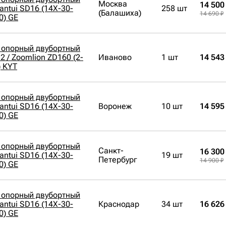
Москва
14 500
antui SD16 (14X-30-
258 шт
(Балашиха)
14 690 ₽
0) GE
 опорный двубортный
 / Zoomlion ZD160 (2-
Иваново
1 шт
14 543
) KYT
 опорный двубортный
antui SD16 (14X-30-
Воронеж
10 шт
14 595
0) GE
 опорный двубортный
Санкт-
16 300
antui SD16 (14X-30-
19 шт
Петербург
14 900 ₽
0) GE
 опорный двубортный
antui SD16 (14X-30-
Краснодар
34 шт
16 626
0) GE