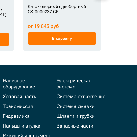
Каток опорный однобортный
Каток опо
/
СК-0000237 GE
СК-13177 S
4T)
от 19 845 руб
от 24 634
В корзину
Навесное
Электрическая
оборудование
система
Ходовая часть
Система охлаждения
Трансмиссия
Система смазки
Гидравлика
Шланги и трубки
Пальцы и втулки
Запасные части
Режущий инструмент