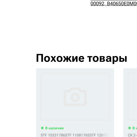
00092, B40650E0M0
Похожие товары
В наличии
В 
STF 10331786
STF 11081765
STF 120-5746
STF 125-4175
СК 2