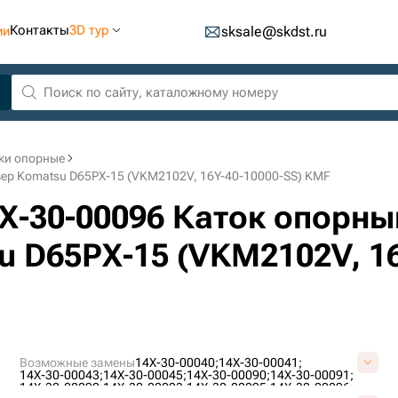
Контакты
3D тур
ии
sksale@skdst.ru
ки опорные
зер Komatsu D65PX-15 (VKM2102V, 16Y-40-10000-SS) KMF
14X-30-00096 Каток опорн
 D65PX-15 (VKM2102V, 16
Возможные замены
14X-30-00040;
14X-30-00041;
14X-30-00043;
14X-30-00045;
14X-30-00090;
14X-30-00091;
14X-30-00092;
14X-30-00093;
14X-30-00095;
14X-30-00096;