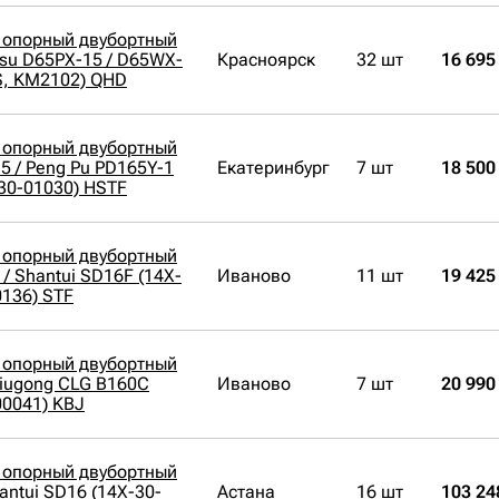
 опорный двубортный
su D65PX-15 / D65WX-
Красноярск
32 шт
16 695
S, KM2102) QHD
 опорный двубортный
5 / Peng Pu PD165Y-1
Екатеринбург
7 шт
18 500
30-01030) HSTF
 опорный двубортный
/ Shantui SD16F (14X-
Иваново
11 шт
19 425
0136) STF
 опорный двубортный
Liugong CLG B160C
Иваново
7 шт
20 990
00041) KBJ
 опорный двубортный
antui SD16 (14X-30-
Астана
16 шт
103 24