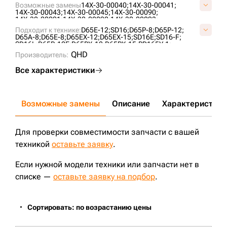
Возможные замены
14X-30-00040;
14X-30-00041;
14X-30-00043;
14X-30-00045;
14X-30-00090;
14X-30-00091;
14X-30-00092;
14X-30-00093;
14X-30-00095;
14X-30-00096;
14X-30-00097;
Подходит к технике:
D65E-12;
SD16;
D65P-8;
D65P-12;
14X-30-00135;
14X-30-00136;
14X-30-01030;
D65A-8;
D65E-8;
D65EX-12;
D65EX-15;
SD16E;
SD16-F;
14X-30-14200;
14X-30-14200-6;
14X-30-14200-9;
SD16L;
D65P-12E;
D65PX-12;
D65PX-15;
PD165Y-1;
16Y-40-10000;
16Y-40-10000-SS;
2-2277;
B40650E0M00;
D63E-12;
D65EX-16;
D65EX-17;
D65WX-17;
D65PX-17;
QHD
B40650E0Y00;
Производитель:
KM2102;
P16Y-40-10000;
T24.30.10;
D60P-12;
D65WX-15;
TA1602;
ZD170-3;
ZD160;
CLG B160C;
UG196K0T;
VKM2102V;
ZZ14X3000092;
Все характеристики
Возможные замены
Описание
Характеристики
Для проверки совместимости запчасти с вашей
техникой
оставьте заявку
.
Если нужной модели техники или запчасти нет в
списке —
оставьте заявку на подбор
.
Сортировать: по возрастанию цены