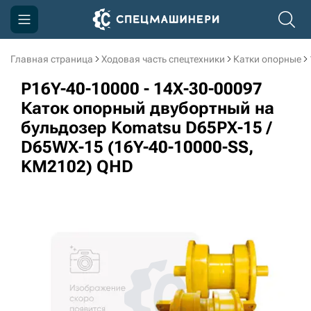
Главная страница
Ходовая часть спецтехники
Катки опорные
Компания
P16Y-40-10000 - 14X-30-00097
Акции
Каток опорный двубортный на
бульдозер Komatsu D65PX-15 /
Доставка и оплата
D65WX-15 (16Y-40-10000-SS,
Информация
KM2102) QHD
Контакты
3D тур по производству
3D тур по складам
sksale@skdst.ru