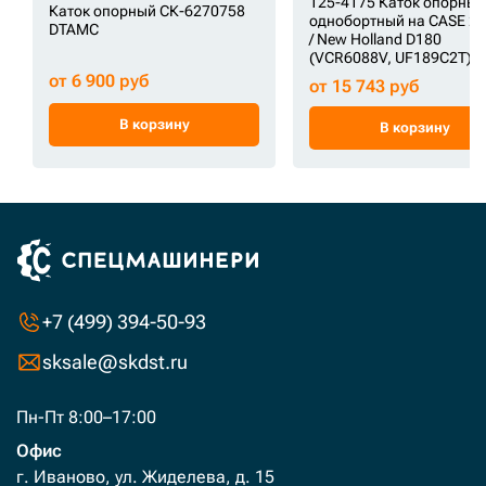
125-4175 Каток опорный
Каток опорный СК-6270758
однобортный на CASE 2
DTAMC
/ New Holland D180
(VCR6088V, UF189C2T) 
от 6 900 руб
от 15 743 руб
В корзину
В корзину
+7 (499) 394-50-93
sksale@skdst.ru
Пн-Пт 8:00–17:00
Офис
г. Иваново, ул. Жиделева, д. 15