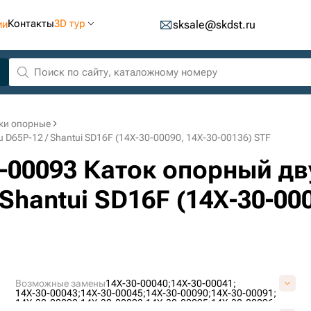
Контакты
3D тур
ии
sksale@skdst.ru
ки опорные
D65P-12 / Shantui SD16F (14X-30-00090, 14X-30-00136) STF
0-00093 Каток опорный д
Shantui SD16F (14X-30-000
Возможные замены
14X-30-00040;
14X-30-00041;
14X-30-00043;
14X-30-00045;
14X-30-00090;
14X-30-00091;
14X-30-00092;
14X-30-00093;
14X-30-00095;
14X-30-00096;