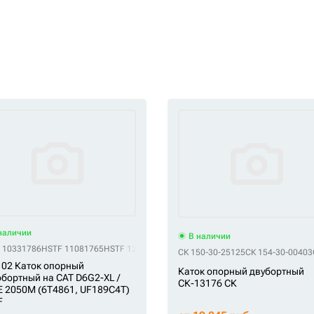
наличии
В наличии
 10331786
HSTF 11081765
HSTF 120-5746
HSTF 125-4175
HSTF 231-3087
HSTF 2
6
QHD 3408957
QHD 340-8957
QHD VA780400
СК 150-30-25125
СК 154-30-00403
02 Каток опорный
Каток опорный двубортный
бортный на CAT D6G2-XL /
СК-13176 СК
 2050M (6T4861, UF189C4T)
F