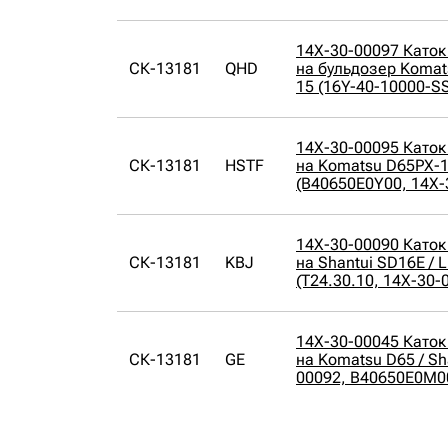
14X-30-00097 Каток
СК-13181
QHD
на бульдозер Komat
15 (16Y-40-10000-S
14X-30-00095 Каток
СК-13181
HSTF
на Komatsu D65PX-1
(B40650E0Y00, 14X-
14X-30-00090 Каток
СК-13181
KBJ
на Shantui SD16E / 
(T24.30.10, 14X-30-
14X-30-00045 Каток
СК-13181
GE
на Komatsu D65 / Sh
00092, B40650E0M0