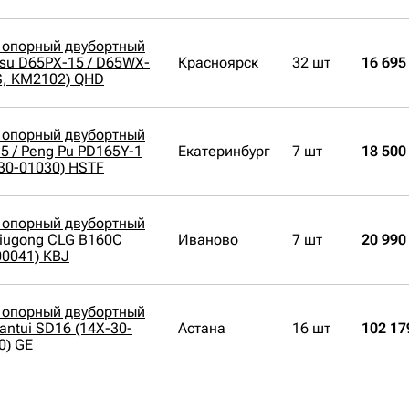
 опорный двубортный
su D65PX-15 / D65WX-
Красноярск
32 шт
16 695
S, KM2102) QHD
 опорный двубортный
5 / Peng Pu PD165Y-1
Екатеринбург
7 шт
18 500
30-01030) HSTF
 опорный двубортный
Liugong CLG B160C
Иваново
7 шт
20 990
00041) KBJ
 опорный двубортный
antui SD16 (14X-30-
Астана
16 шт
102 17
0) GE