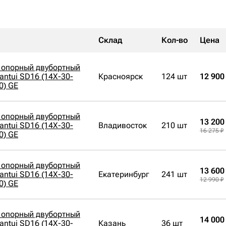
Склад
Кол-во
Цена
 опорный двубортный
antui SD16 (14X-30-
Красноярск
124 шт
12 900
0) GE
 опорный двубортный
13 200
antui SD16 (14X-30-
Владивосток
210 шт
16 275 ₽
0) GE
 опорный двубортный
13 600
antui SD16 (14X-30-
Екатеринбург
241 шт
12 990 ₽
0) GE
 опорный двубортный
14 000
antui SD16 (14X-30-
Казань
36 шт