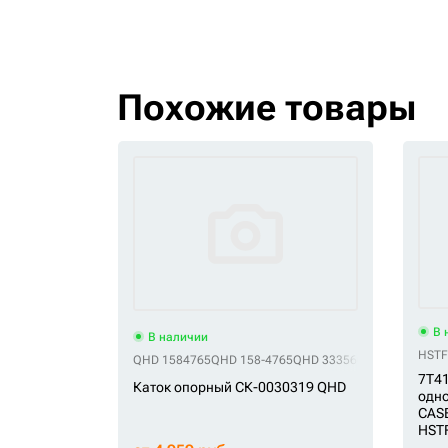
Похожие товары
В 
В наличии
HSTF
QHD 1584765
QHD 158-4765
QHD 3335606
QHD 333-560
7T41
Каток опорный СК-0030319 QHD
одно
CASE
HST