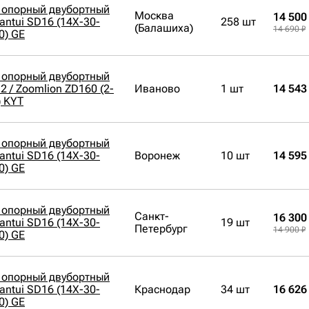
 опорный двубортный
Москва
14 500
antui SD16 (14X-30-
258 шт
(Балашиха)
14 690 ₽
0) GE
 опорный двубортный
 / Zoomlion ZD160 (2-
Иваново
1 шт
14 543
) KYT
 опорный двубортный
antui SD16 (14X-30-
Воронеж
10 шт
14 595
0) GE
 опорный двубортный
Санкт-
16 300
antui SD16 (14X-30-
19 шт
Петербург
14 900 ₽
0) GE
 опорный двубортный
antui SD16 (14X-30-
Краснодар
34 шт
16 626
0) GE