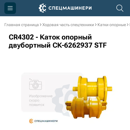
Главная страница
Ходовая часть спецтехники
Катки опорные
Компания
CR4302 - Каток опорный
Акции
двубортный СК-6262937 STF
Доставка и оплата
Информация
Контакты
3D тур по производству
3D тур по складам
sksale@skdst.ru