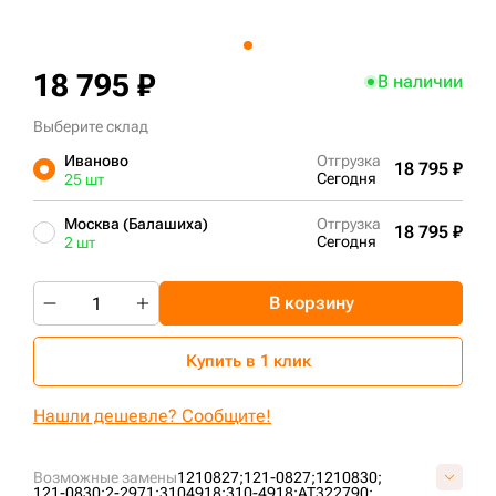
+7 (499) 394-50-93
18 795 ₽
В наличии
Выберите склад
Иваново
Отгрузка
18 795 ₽
Сегодня
25 шт
Москва (Балашиха)
Отгрузка
18 795 ₽
Сегодня
2 шт
В корзину
Купить в 1 клик
Нашли дешевле? Сообщите!
Возможные замены
1210827;
121-0827;
1210830;
121-0830;
2-2971;
3104918;
310-4918;
AT322790;