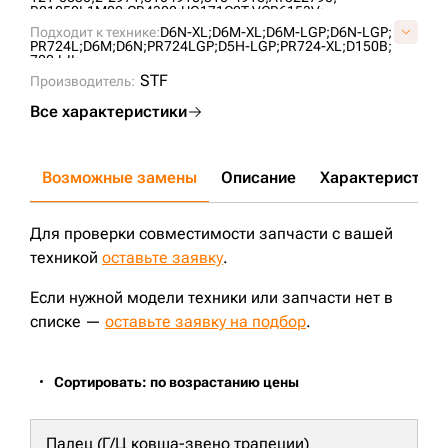
B01050L1M00;
CR4302;
UG171C2T;
VCR6153V;
Подходит к технике:
D6N-XL;
D6M-XL;
D6M-LGP;
D6N-LGP;
PR724L;
D6M;
D6N;
PR724LGP;
D5H-LGP;
PR724-XL;
D150B;
700J-II;
STF
Производитель:
Все характеристики
Возможные замены
Описание
Характеристики
Для проверки совместимости запчасти с вашей
техникой
оставьте заявку
.
Если нужной модели техники или запчасти нет в
списке —
оставьте заявку на подбор
.
Сортировать: по возрастанию цены
Палец (Г/Ц ковша-звено трапеции)