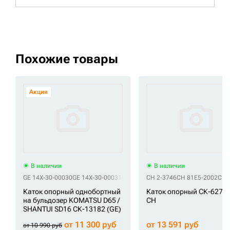
Похожие товары
Акция
В наличии
В наличии
GE 14X-30-00030
GE 14X-30-00031
GE 14X-30-00033
CH 2-3746
GE 14X-30-00035
CH 81E5-2002
CH 
GE
Каток опорный однобортный
Каток опорный СК-6270
на бульдозер KOMATSU D65 /
CH
SHANTUI SD16 СК-13182 (GE)
от 11 300 руб
от 13 591 руб
от 10 990 руб