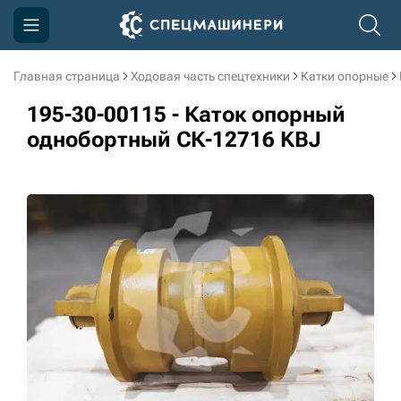
Главная страница
Ходовая часть спецтехники
Катки опорные
Компания
195-30-00115 - Каток опорный
Акции
однобортный СК-12716 KBJ
Доставка и оплата
Информация
Контакты
3D тур по производству
3D тур по складам
sksale@skdst.ru