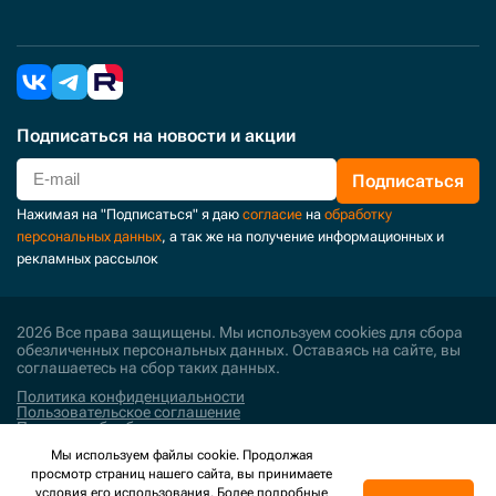
Подписаться
на новости и акции
Подписаться
Нажимая на "Подписаться" я даю
согласие
на
обработку
персональных данных
, а так же на получение информационных и
рекламных рассылок
2026 Все права защищены. Мы используем cookies для сбора
обезличенных персональных данных. Оставаясь на сайте, вы
соглашаетесь на сбор таких данных.
Политика конфиденциальности
Пользовательское соглашение
Политика обработки персональных данных
Мы используем файлы cookie. Продолжая
Поддержка и развитие
просмотр страниц нашего сайта, вы принимаете
условия его использования. Более подробные