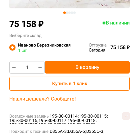
+7 (499) 394-50-93
75 158 ₽
В наличии
Выберите склад
Иваново Березниковская
Отгрузка
75 158 ₽
Сегодня
1 шт
В корзину
Купить в 1 клик
Нашли дешевле? Сообщите!
Возможные замены
195-30-00114;
195-30-00115;
195-30-00116;
195-30-00117;
195-30-00118;
195-30-00330;
195-30-00331;
195-30-00332;
195-30-00333;
195-30-00334;
195-30-00335;
Подходит к технике:
D355A-3;
D355A-5;
D355C-3;
195-30-00336;
196-30-00065;
A4035000M00;
KM343B;
KM926;
VKM926V;