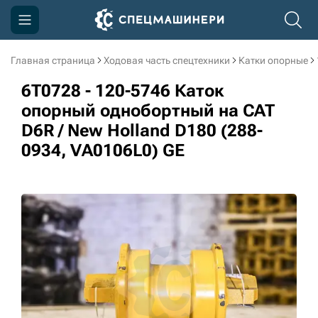
Главная страница
Ходовая часть спецтехники
Катки опорные
Компания
6T0728 - 120-5746 Каток
Акции
опорный однобортный на CAT
D6R / New Holland D180 (288-
Доставка и оплата
0934, VA0106L0) GE
Информация
Контакты
3D тур по производству
3D тур по складам
sksale@skdst.ru