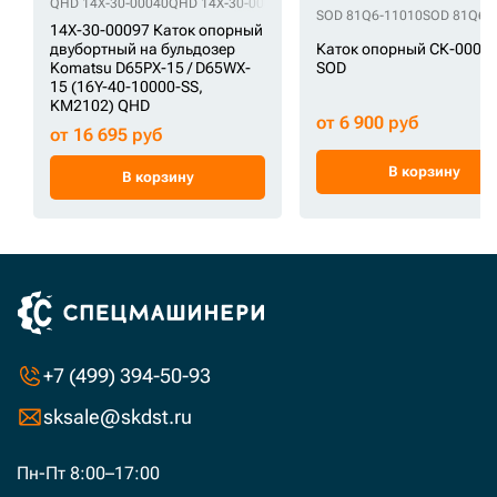
QHD 14X-30-00040
QHD 14X-30-00041
QHD 14X-30-00043
QHD 14X-30-0
SOD 81Q6-11010
SOD 81Q6-
14X-30-00097 Каток опорный
Каток опорный СК-0000
двубортный на бульдозер
SOD
Komatsu D65PX-15 / D65WX-
15 (16Y-40-10000-SS,
KM2102) QHD
от 6 900 руб
от 16 695 руб
В корзину
В корзину
+7 (499) 394-50-93
sksale@skdst.ru
Пн-Пт 8:00–17:00