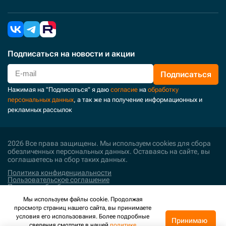
Подписаться
на новости и акции
Подписаться
Нажимая на "Подписаться" я даю
согласие
на
обработку
персональных данных
, а так же на получение информационных и
рекламных рассылок
2026 Все права защищены. Мы используем cookies для сбора
обезличенных персональных данных. Оставаясь на сайте, вы
соглашаетесь на сбор таких данных.
Политика конфиденциальности
Пользовательское соглашение
Политика обработки персональных данных
Мы используем файлы cookie. Продолжая
Поддержка и развитие
просмотр страниц нашего сайта, вы принимаете
условия его использования. Более подробные
Принимаю
сведения смотрите в нашей
политике