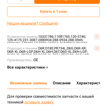
Купить в 1 клик
Нашли дешевле? Сообщите!
Возможные замены
10331786;
11081765;
120-5746;
125-4175;
231-3087;
2880934;
288-0934;
288-0945;
5802406;
6T0728;
6T-0728;
6T4861;
76090863;
7T4102;
A01060L0M00;
A1069H1M00;
AT322779;
CR5477;
CR6088;
Подходит к технике:
D6R;
D180;
PR734L;
D6G;
D6R-XR;
UF189C2T;
UF189C4T;
VA0106L0;
VCR6088V;
D6R-XL;
D6R-LGP;
D6H-XL;
D6H;
D6T;
D6G-XL;
D6H-LGP;
D6RII-XL;
PR734LGP;
D6G2-XL;
850J;
PR734XL;
D6T-LGP;
D6RDSIII;
D6H-XR;
CASE2050M;
PR736;
GE
Производитель:
Все характеристики
Возможные замены
Описание
Характеристики
Для проверки совместимости запчасти с вашей
техникой
оставьте заявку
.