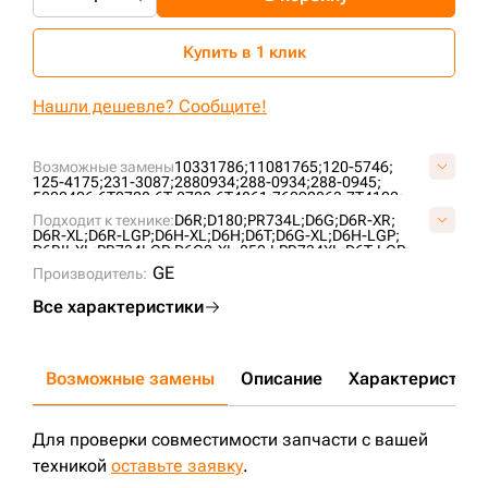
Купить в 1 клик
Нашли дешевле? Сообщите!
Возможные замены
10331786;
11081765;
120-5746;
125-4175;
231-3087;
2880934;
288-0934;
288-0945;
5802406;
6T0728;
6T-0728;
6T4861;
76090863;
7T4102;
A01060L0M00;
A1069H1M00;
AT322779;
CR5477;
CR6088;
Подходит к технике:
D6R;
D180;
PR734L;
D6G;
D6R-XR;
UF189C2T;
UF189C4T;
VA0106L0;
VCR6088V;
D6R-XL;
D6R-LGP;
D6H-XL;
D6H;
D6T;
D6G-XL;
D6H-LGP;
D6RII-XL;
PR734LGP;
D6G2-XL;
850J;
PR734XL;
D6T-LGP;
D6RDSIII;
D6H-XR;
CASE2050M;
PR736;
GE
Производитель:
Все характеристики
Возможные замены
Описание
Характеристики
Для проверки совместимости запчасти с вашей
техникой
оставьте заявку
.