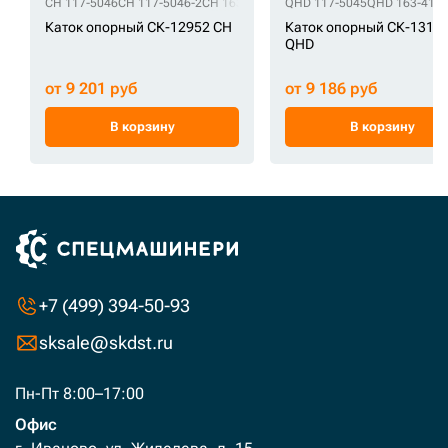
CH 117-5046
CH 117-5046-2
CH 163-4147
CH 206-1264
QHD 117-5045
CH 2-1383
QHD 163-414
CH 247
Каток опорный СК-12952 CH
Каток опорный СК-1317
QHD
от 9 201 руб
от 9 186 руб
В корзину
В корзину
+7 (499) 394-50-93
sksale@skdst.ru
Пн-Пт 8:00–17:00
Офис