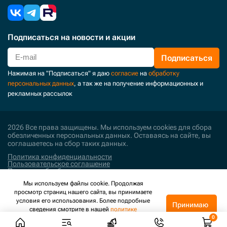
Подписаться
на новости и акции
Подписаться
Нажимая на "Подписаться" я даю
согласие
на
обработку
персональных данных
, а так же на получение информационных и
рекламных рассылок
2026 Все права защищены. Мы используем cookies для сбора
обезличенных персональных данных. Оставаясь на сайте, вы
соглашаетесь на сбор таких данных.
Политика конфиденциальности
Пользовательское соглашение
Политика обработки персональных данных
Мы используем файлы cookie. Продолжая
Поддержка и развитие
просмотр страниц нашего сайта, вы принимаете
условия его использования. Более подробные
Принимаю
сведения смотрите в нашей
политике
конфиденциальности
.