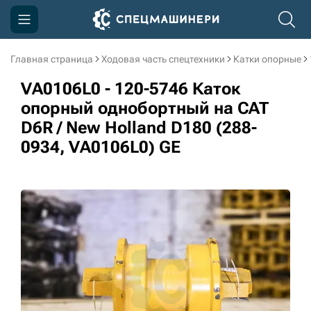
Главная страница
Ходовая часть спецтехники
Катки опорные
Компания
VA0106L0 - 120-5746 Каток
Акции
опорный однобортный на CAT
D6R / New Holland D180 (288-
Доставка и оплата
0934, VA0106L0) GE
Информация
Контакты
3D тур по производству
3D тур по складам
sksale@skdst.ru