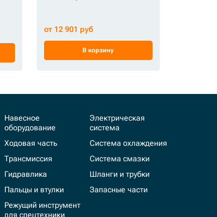
Каток опо
от 12 901 руб
от 11 500
В корзину
Навесное
Электрическая
оборудование
система
Ходовая часть
Система охлаждения
Трансмиссия
Система смазки
Гидравлика
Шланги и трубки
Пальцы и втулки
Запасные части
Режущий инструмент
для спецтехники