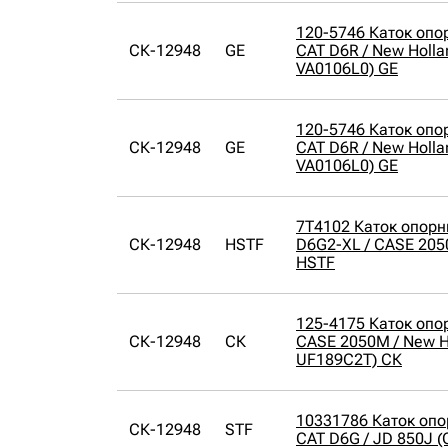
120-5746 Каток опо
СК-12948
GE
CAT D6R / New Holla
VA0106L0) GE
120-5746 Каток опо
СК-12948
GE
CAT D6R / New Holla
VA0106L0) GE
7T4102 Каток опорн
СК-12948
HSTF
D6G2-XL / CASE 205
HSTF
125-4175 Каток опо
СК-12948
СК
CASE 2050M / New H
UF189C2T) СК
10331786 Каток оп
СК-12948
STF
CAT D6G / JD 850J (