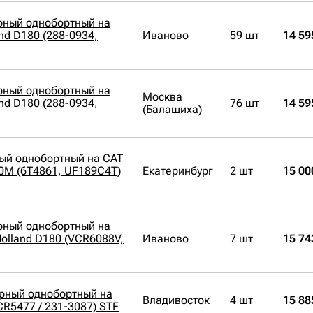
рный однобортный на
nd D180 (288-0934,
Иваново
59 шт
14 59
рный однобортный на
Москва
nd D180 (288-0934,
76 шт
14 59
(Балашиха)
ый однобортный на CAT
0M (6T4861, UF189C4T)
Екатеринбург
2 шт
15 00
рный однобортный на
olland D180 (VCR6088V,
Иваново
7 шт
15 74
орный однобортный на
Владивосток
4 шт
15 88
CR5477 / 231-3087) STF