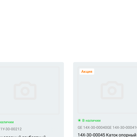
Акция
В наличии
наличии
GE 14X-30-00040
GE 14X-30-00041
0-3987
11Y-30-00212
GR 150-4849
GR 163-4149
GR 163-4150
GR 179-1486
GR 179-1491
GR 183-2
14X-30-00045 Каток опорный