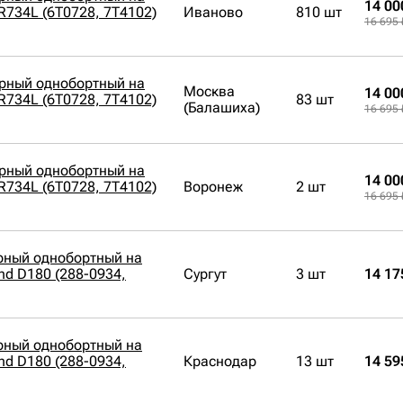
14 00
PR734L (6T0728, 7T4102)
Иваново
810 шт
16 695 
орный однобортный на
Москва
14 00
PR734L (6T0728, 7T4102)
83 шт
(Балашиха)
16 695 
орный однобортный на
14 00
PR734L (6T0728, 7T4102)
Воронеж
2 шт
16 695 
рный однобортный на
nd D180 (288-0934,
Сургут
3 шт
14 17
рный однобортный на
nd D180 (288-0934,
Краснодар
13 шт
14 59