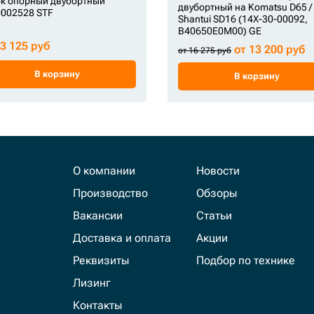
к опорный двубортный
двубортный на Komatsu D65 /
002528 STF
Shantui SD16 (14X-30-00092,
B40650E0M00) GE
13 125 руб
от 13 200 руб
от 16 275 руб
В корзину
В корзину
О компании
Новости
Производство
Обзоры
Вакансии
Статьи
Доставка и оплата
Акции
Реквизиты
Подбор по технике
Лизинг
Контакты