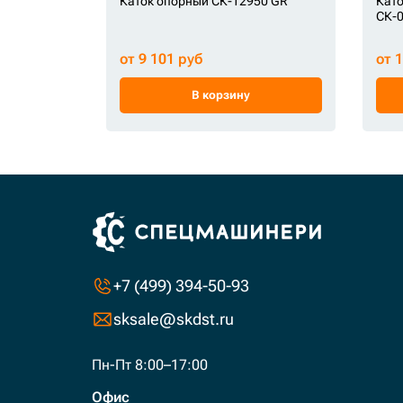
Каток опорный СК-12950 GR
Като
СК-0
от 9 101 руб
от 
В корзину
+7 (499) 394-50-93
sksale@skdst.ru
Пн-Пт 8:00–17:00
Офис