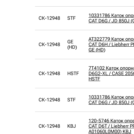
10331786 Каток оп
СК-12948
STF
CAT D6G / JD 850J (
AT322779 Каток оп
GE
СК-12948
CAT D6H / Liebherr 
(HD)
GE (HD)
7T4102 Каток опорн
СК-12948
HSTF
D6G2-XL / CASE 205
HSTF
10331786 Каток оп
СК-12948
STF
CAT D6G / JD 850J (
120-5746 Каток опо
СК-12948
KBJ
CAT D6T / Liebherr 
A01060L0M00) KBJ