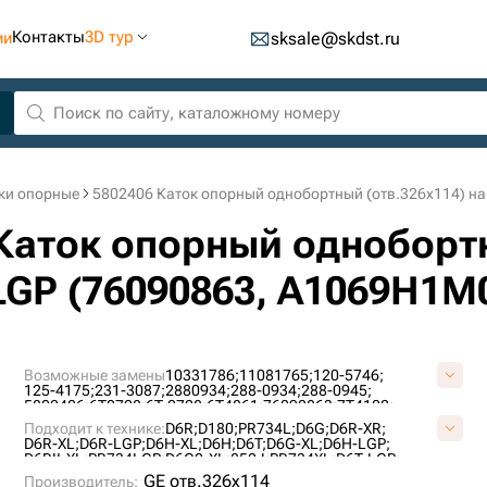
Контакты
3D тур
ии
sksale@skdst.ru
ки опорные
5802406 Каток опорный однобортный (отв.326х114) на 
 Каток опорный одноборт
-LGP (76090863, A1069H1M
Возможные замены
10331786;
11081765;
120-5746;
125-4175;
231-3087;
2880934;
288-0934;
288-0945;
5802406;
6T0728;
6T-0728;
6T4861;
76090863;
7T4102;
A01060L0M00;
A1069H1M00;
AT322779;
CR5477;
CR6088;
Подходит к технике:
D6R;
D180;
PR734L;
D6G;
D6R-XR;
UF189C2T;
UF189C4T;
VA0106L0;
VCR6088V;
D6R-XL;
D6R-LGP;
D6H-XL;
D6H;
D6T;
D6G-XL;
D6H-LGP;
D6RII-XL;
PR734LGP;
D6G2-XL;
850J;
PR734XL;
D6T-LGP;
D6RDSIII;
D6H-XR;
CASE2050M;
PR736;
GE отв.326х114
Производитель: