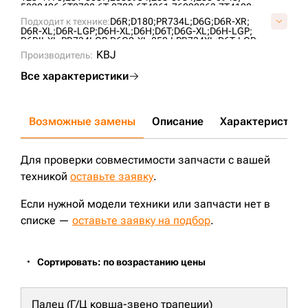
5802406;
6T0728;
6T-0728;
6T4861;
76090863;
7T4102;
A01060L0M00;
A1069H1M00;
AT322779;
CR5477;
CR6088;
Подходит к технике:
D6R;
D180;
PR734L;
D6G;
D6R-XR;
UF189C2T;
UF189C4T;
VA0106L0;
VCR6088V;
D6R-XL;
D6R-LGP;
D6H-XL;
D6H;
D6T;
D6G-XL;
D6H-LGP;
D6RII-XL;
PR734LGP;
D6G2-XL;
850J;
PR734XL;
D6T-LGP;
D6RDSIII;
D6H-XR;
CASE2050M;
PR736;
KBJ
Производитель:
Все характеристики
Возможные замены
Описание
Характеристики
Для проверки совместимости запчасти с вашей
техникой
оставьте заявку
.
Если нужной модели техники или запчасти нет в
списке —
оставьте заявку на подбор
.
Сортировать: по возрастанию цены
Палец (Г/Ц ковша-звено трапеции)