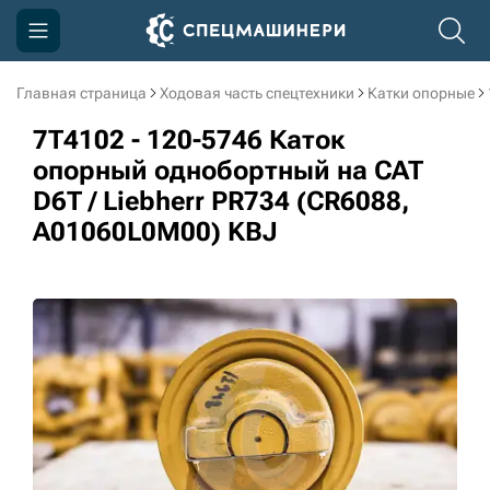
Главная страница
Ходовая часть спецтехники
Катки опорные
Компания
7T4102 - 120-5746 Каток
Акции
опорный однобортный на CAT
D6T / Liebherr PR734 (CR6088,
Доставка и оплата
A01060L0M00) KBJ
Информация
Контакты
3D тур по производству
3D тур по складам
sksale@skdst.ru