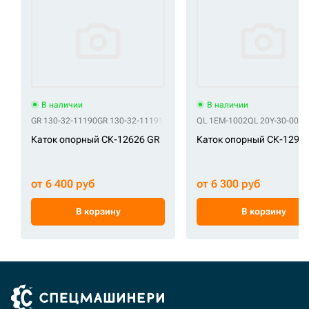
В наличии
В наличии
GR 130-32-11190
GR 130-32-11191
GR 130-803-7190
QL 1EM-1002
GR 135-32-11191
QL 20Y-30-0001
GR 
Каток опорный СК-12626 GR
Каток опорный СК-1291
от 6 400 руб
от 6 300 руб
В корзину
В корзину