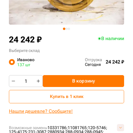
+7 (499) 394-50-93
24 242 ₽
В наличии
Выберите склад
Иваново
Отгрузка
24 242 ₽
Сегодня
137 шт
В корзину
Купить в 1 клик
Нашли дешевле? Сообщите!
Возможные замены
10331786;
11081765;
120-5746;
125-4175;
231-3087;
2880934;
288-0934;
288-0945;