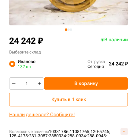
+7 (499) 394-50-93
24 242 ₽
В наличии
Выберите склад
Иваново
Отгрузка
24 242 ₽
Сегодня
137 шт
В корзину
Купить в 1 клик
Нашли дешевле? Сообщите!
Возможные замены
10331786;
11081765;
120-5746;
125-4175;
231-3087;
2880934;
288-0934;
288-0945;