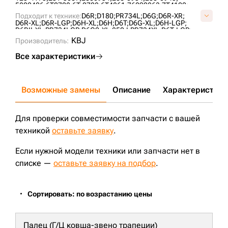
5802406;
6T0728;
6T-0728;
6T4861;
76090863;
7T4102;
A01060L0M00;
A1069H1M00;
AT322779;
CR5477;
CR6088;
Подходит к технике:
D6R;
D180;
PR734L;
D6G;
D6R-XR;
UF189C2T;
UF189C4T;
VA0106L0;
VCR6088V;
D6R-XL;
D6R-LGP;
D6H-XL;
D6H;
D6T;
D6G-XL;
D6H-LGP;
D6RII-XL;
PR734LGP;
D6G2-XL;
850J;
PR734XL;
D6T-LGP;
D6RDSIII;
D6H-XR;
CASE2050M;
PR736;
KBJ
Производитель:
Все характеристики
Возможные замены
Описание
Характеристики
Для проверки совместимости запчасти с вашей
техникой
оставьте заявку
.
Если нужной модели техники или запчасти нет в
списке —
оставьте заявку на подбор
.
Сортировать: по возрастанию цены
Палец (Г/Ц ковша-звено трапеции)