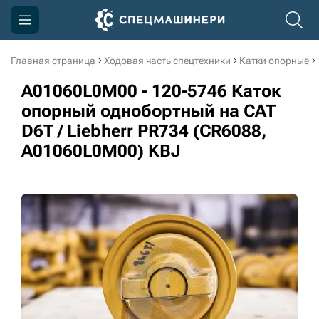
Главная страница
Ходовая часть спецтехники
Катки опорные
Компания
A01060L0M00 - 120-5746 Каток
Акции
опорный однобортный на CAT
D6T / Liebherr PR734 (CR6088,
Доставка и оплата
A01060L0M00) KBJ
Информация
Контакты
3D тур по производству
3D тур по складам
sksale@skdst.ru