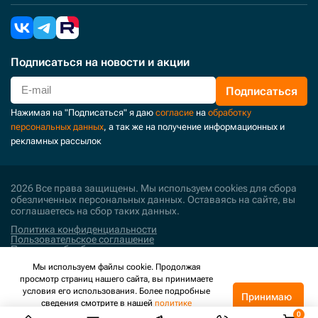
Подписаться
на новости и акции
Подписаться
Нажимая на "Подписаться" я даю
согласие
на
обработку
персональных данных
, а так же на получение информационных и
рекламных рассылок
2026 Все права защищены. Мы используем cookies для сбора
обезличенных персональных данных. Оставаясь на сайте, вы
соглашаетесь на сбор таких данных.
Политика конфиденциальности
Пользовательское соглашение
Политика обработки персональных данных
Мы используем файлы cookie. Продолжая
Поддержка и развитие
просмотр страниц нашего сайта, вы принимаете
условия его использования. Более подробные
Принимаю
сведения смотрите в нашей
политике
конфиденциальности
.