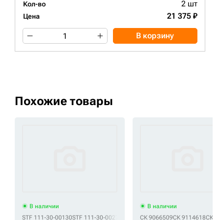
2 шт
Кол-во
21 375 ₽
Цена
В корзину
Похожие товары
В наличии
В наличии
STF 111-30-00130
STF 111-30-00270
STF 111-30-00271
СК 9066509
STF 111-30-0027
СК 9114618
СК A