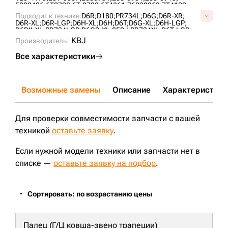
5802406;
6T0728;
6T-0728;
6T4861;
76090863;
7T4102;
A01060L0M00;
A1069H1M00;
AT322779;
CR5477;
CR6088;
Подходит к технике:
D6R;
D180;
PR734L;
D6G;
D6R-XR;
UF189C2T;
UF189C4T;
VA0106L0;
VCR6088V;
D6R-XL;
D6R-LGP;
D6H-XL;
D6H;
D6T;
D6G-XL;
D6H-LGP;
D6RII-XL;
PR734LGP;
D6G2-XL;
850J;
PR734XL;
D6T-LGP;
D6RDSIII;
D6H-XR;
CASE2050M;
PR736;
KBJ
Производитель:
Все характеристики
Возможные замены
Описание
Характеристики
Для проверки совместимости запчасти с вашей
техникой
оставьте заявку
.
Если нужной модели техники или запчасти нет в
списке —
оставьте заявку на подбор
.
Сортировать: по возрастанию цены
Палец (Г/Ц ковша-звено трапеции)