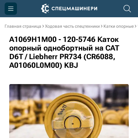
Главная страница
Ходовая часть спецтехники
Катки опорные
Компания
A1069H1M00 - 120-5746 Каток
Акции
опорный однобортный на CAT
D6T / Liebherr PR734 (CR6088,
Доставка и оплата
A01060L0M00) KBJ
Информация
Контакты
3D тур по производству
3D тур по складам
sksale@skdst.ru