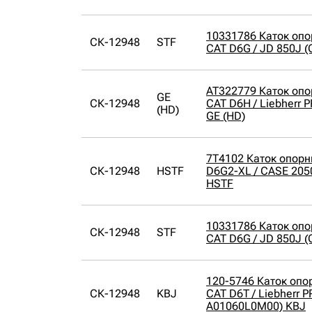
10331786 Каток оп
СК-12948
STF
CAT D6G / JD 850J (
AT322779 Каток оп
GE
СК-12948
CAT D6H / Liebherr 
(HD)
GE (HD)
7T4102 Каток опорн
СК-12948
HSTF
D6G2-XL / CASE 205
HSTF
10331786 Каток оп
СК-12948
STF
CAT D6G / JD 850J (
120-5746 Каток опо
СК-12948
KBJ
CAT D6T / Liebherr 
A01060L0M00) KBJ