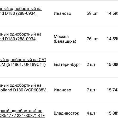
рный однобортный на
nd D180 (288-0934,
Иваново
59 шт
14 59
рный однобортный на
Москва
nd D180 (288-0934,
76 шт
14 59
(Балашиха)
ый однобортный на CAT
0M (6T4861, UF189C4T)
Екатеринбург
2 шт
15 00
рный однобортный на
olland D180 (VCR6088V,
Иваново
7 шт
15 74
орный однобортный на
Владивосток
4 шт
15 88
CR5477 / 231-3087) STF