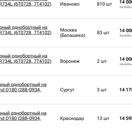
14 00
PR734L (6T0728, 7T4102)
Иваново
810 шт
16 695 
орный однобортный на
Москва
14 00
PR734L (6T0728, 7T4102)
83 шт
(Балашиха)
16 695 
орный однобортный на
14 00
PR734L (6T0728, 7T4102)
Воронеж
2 шт
16 695 
рный однобортный на
nd D180 (288-0934,
Сургут
3 шт
14 17
рный однобортный на
nd D180 (288-0934,
Краснодар
13 шт
14 59