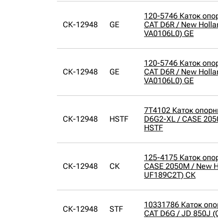
120-5746 Каток опо
СК-12948
GE
CAT D6R / New Holla
VA0106L0) GE
120-5746 Каток опо
СК-12948
GE
CAT D6R / New Holla
VA0106L0) GE
7T4102 Каток опорн
СК-12948
HSTF
D6G2-XL / CASE 205
HSTF
125-4175 Каток опо
СК-12948
СК
CASE 2050M / New H
UF189C2T) СК
10331786 Каток оп
СК-12948
STF
CAT D6G / JD 850J (