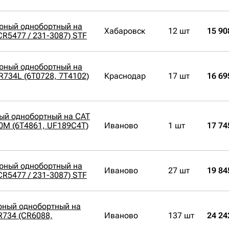
орный однобортный на
Хабаровск
12 шт
15 90
CR5477 / 231-3087) STF
орный однобортный на
PR734L (6T0728, 7T4102)
Краснодар
17 шт
16 69
ый однобортный на CAT
0M (6T4861, UF189C4T)
Иваново
1 шт
17 74
орный однобортный на
Иваново
27 шт
19 84
CR5477 / 231-3087) STF
рный однобортный на
PR734 (CR6088,
Иваново
137 шт
24 24