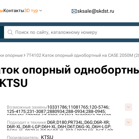
Контакты
3D тур
ии
sksale@skdst.ru
ки опорные
7T4102 Каток опорный однобортный на CASE 2050M (2
Каток опорный однобортн
 KTSU
Возможные замены
10331786;
11081765;
120-5746;
125-4175;
231-3087;
2880934;
288-0934;
288-0945;
5802406;
6T0728;
6T-0728;
6T4861;
76090863;
7T4102;
A01060L0M00;
A1069H1M00;
AT322779;
CR5477;
CR6088;
Подходит к технике:
D6R;
D180;
PR734L;
D6G;
D6R-XR;
UF189C2T;
UF189C4T;
VA0106L0;
VCR6088V;
D6R-XL;
D6R-LGP;
D6H-XL;
D6H;
D6T;
D6G-XL;
D6H-LGP;
D6RII-XL;
PR734LGP;
D6G2-XL;
850J;
PR734XL;
D6T-LGP;
D6RDSIII;
D6H-XR;
CASE2050M;
PR736;
KTSU
Производитель: