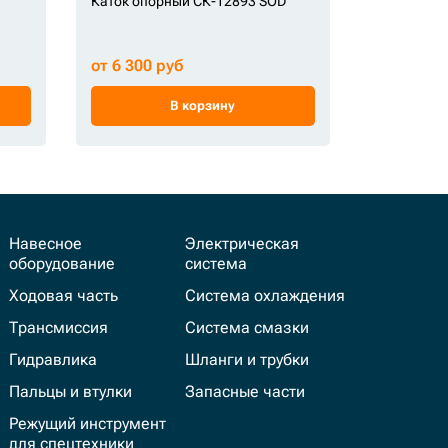
Каток опорный СК-12893 SOD
Каток опо
СК-000048
от 6 300 руб
от 17 745
В корзину
Навесное
Электрическая
оборудование
система
Ходовая часть
Система охлаждения
Трансмиссия
Система смазки
Гидравлика
Шланги и трубки
Пальцы и втулки
Запасные части
Режущий инструмент
для спецтехники